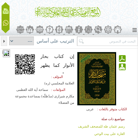
الترتيب على أساس
إن كتاب بحار
الأنوار كما يظهر
من اسمه، بحر
المؤلف :
مترامي الأطرف
العلامة المجلسي (ره)
المؤلفات :
سماحة آیة الله العظمی
من أخبار الرسول
مکارم شیرازی (مدّظلّه) بمساعدة مجموعة
الأكرم والأئمة
من الفضلاء
الكتاب متوفر باللغات :
عربی
الهدى(صلوات
الله عليهم
مواضيع ذات صلة
رسم عثمان طه للمصحف الشريف
أجمعين)، مضافاً
الغارة على بيت الوحي
إلى تفسير آيات