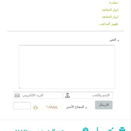
عقائدنا
كثيرة من القرآن
انوار الفقاهة
المجيد. وانطلاقاً
انوار الفقاهة
من الضرورات
ظهور المذاهب
الزمانية، كان من
النص
اللازم أن تنجز
*
أعمال جديدة
حول هذا الكتاب
العظيم مع
الحفاظ على
أصالته؛ وذلك من
أجل أن تكون
الاستفادة منه
الارسال
المفتاح الأمني
*
أوسع وأسهل
وأفضل. ولله
الحمد، فقد