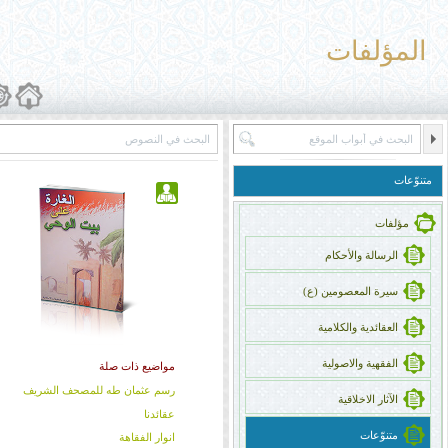
المؤلفات
متنوّعات
مؤلفات
الرسالة والأحکام
سیرة المعصومین (ع)
العقائدیة والکلامیة
الفقهیة والاصولیة
مواضيع ذات صلة
رسم عثمان طه للمصحف الشريف
الآثار الاخلاقیة
عقائدنا
متنوّعات
انوار الفقاهة