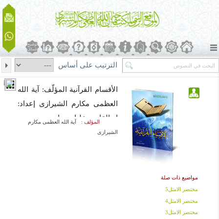
الترتيب على أساس
الأقسام القرآنیة المؤلّف: آیة الله
العظمى مکارم الشیرازی إعداد:
ابوالقاسم علیان نجادی
المؤلف :
آیة الله العظمى مکارم
الشیرازی
مواضيع ذات صلة
مختصر الامثل5
مختصر الامثل4
مختصر الامثل3