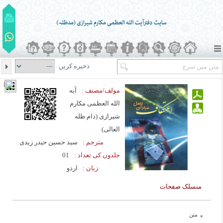
ذخیره کریں
مولف/مصنف :
آیه
الله العظمی مکارم
شیرازی (دام ظله
العالی)
مترجم :
سید حسین حیدر زیدی
جلدوں کی تعداد :
01
زبان :
اردو
منسلک صفحات
متن
*