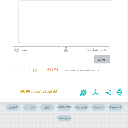
بھیجیں
حفاظتی کوڈ غلط ہے.
*
قارئین کی تعداد : 59199