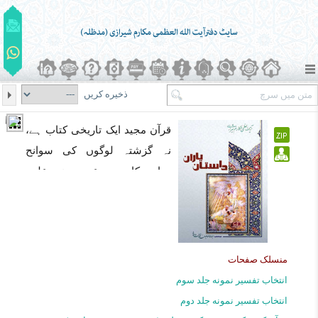
ذخیره کریں
قرآن مجید ایک تاریخى کتاب ہے،
نہ گزشتہ لوگوں کى سوانح
حیات کا مجموعہ،یہ نہ علوم
طبیعى نصاب ہے اور نہ زمین و
آسمان کے اسرار و رموز کو بیان
کرنے کى کتاب ہے بلکہ وہ کتاب
ہدایت ہے_ ہاں قرآن کریم میں
منسلک صفحات
چونکہ گزشتہ لوگوں خصوصاً
انتخاب تفسیر نمونه جلد سوم
انبیائے کرام اور اقوام و ملل کے
انتخاب تفسیر نمونه جلد دوم
عبرت ناک واقعات بیان ہوئے ہیں