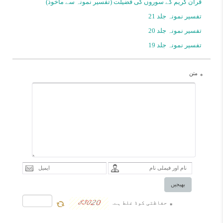
قرآن کریم کے سوروں کی فضیلت (تفسیر نمونہ سے ماخوذ)
جن میں سے بہت سے لوگ زمین
تفسیر نمونہ جلد 21
کے ایک عظیم حصہ پر حکومت
تفسیر نمونہ جلد 20
کرتے تھے اور اب ان کا نام و نشان
تفسیر نمونہ جلد 19
تک نہیں رہا، اور کائنات کے پُر
اسرار مخلوقات میںتوحید خدا اور
متن
*
معرفت اللہکے بہترین درس چھپے
ہوئے ہیں لہذا قرآن کریم نے اپنے
مخصوص انداز میں انھیں بیان کیا
ہے اور انسانى ہدایت کے لئے
موثر اور کامیاب نمونے بیان کئے
ہیں. مولف : حضرت آیت اللہ
العظمى مکارم شیرازى مدظلہ
بھیجیں
العالی مترجم : اقبال حیدر حیدری
حفاظتی کوڈ غلط ہے.
*