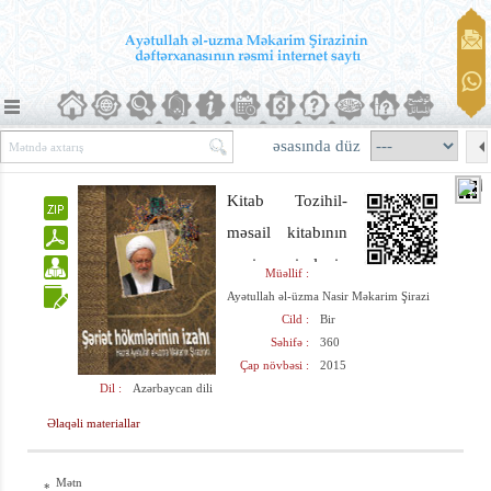
əsasında düz
Kitab Tozihil-
məsail kitabının
yəni risalənin
Müəllif :
Azərbaycan
Ayətullah əl-üzma Nasir Məkarim Şirazi
Cild :
Bir
dilində
Səhifə :
360
tərcüməsidir.
Çap növbəsi :
2015
Dil :
Azərbaycan dili
Kitabda şəriət
hökmləri geniş
Əlaqəli materiallar
şəkildə izah
Mətn
olunur. İslamda
*