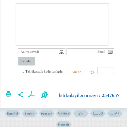
təharət, namaz,
oruc, həcc və
digər əməllərə
aydınlıq gətirilir.
Göndər
Təhlükəsizlik kodu yanlışdır
*
İstifadəçilərin sayı : 2547657