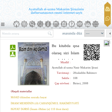
əsasında düz
Bu kitabda qısa
olaraq sizi İslam
məzhəblərindən
Müəllif :
biri olan şiə
Ayətullah əl-uzma Nasir Məkarim Şirazi
Tərcüməçi :
Əfzələddin Rəhimov
məzhəbinin
Səhifə :
108
İslamın əsli və
Çap növbəsi :
Birinci, 2008
fəri
Əlaqəli materiallar
məsələlərində
MƏAD ölümdən sonrakı həyat
malik olduğu
İMAM MEHDİNİN (Ə) CAHANŞÜMUL HAKİMİYYƏTİ
HƏYAT DƏRSİ (İmam Əlidən (ə) 110 ibrət dərsi)
xüsusiyyətlərlə