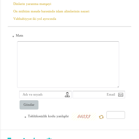
Dinlərin yaranma mənşəyi
tanış edəcəyik.
On mühüm məsələ barəsində islam alimlərinin nəzəri
Kitabda bəhslərin
Vəhhabiyyət iki yol ayrıcında
aydın və sadə
şəkildə
Mətn
*
açıqlanması,
yalnız elmi
hövzə
mühitlərində
yararlı olan
kəlmələrin
işlədilməməsi,
Göndər
bununla belə
lazımi midarda
Təhlükəsizlik kodu yanlışdır
*
bəhslərin
dərinliyi qorunub