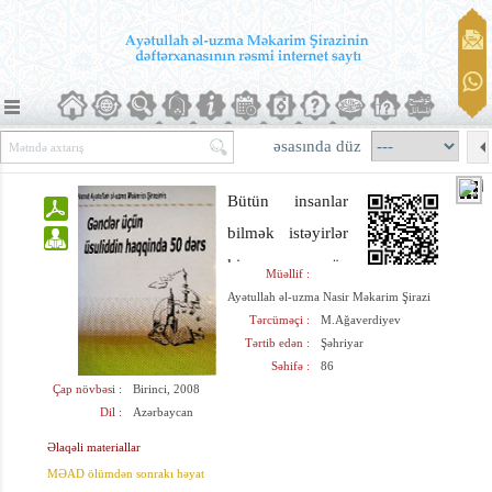
əsasında düz
Bütün insanlar
bilmək istəyirlər
ki, öz
Müəllif :
kəhkaşanları ilə
Ayətullah əl-uzma Nasir Məkarim Şirazi
Tərcüməçi :
M.Ağaverdiyev
birgə ucsuz-
Tərtib edən :
Şəhriyar
bucaqsız asiman,
Səhifə :
86
Çap növbəsi :
Birinci, 2008
öz gözəllikləri ilə
Dil :
Azərbaycan
geniş yer kürəsi,
Əlaqəli materiallar
cürbəcür
MƏAD ölümdən sonrakı həyat
məxluqlar, gözəl