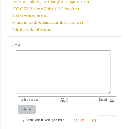
İMAM MEHDİNİN (Ə) CAHANŞÜMUL HAKİMİYYƏTİ
quşlar, müxtəlif
HƏYAT DƏRSİ (İmam Əlidən (ə) 110 ibrət dərsi)
balıqlar, dənizlər,
Dinlərin yaranma mənşəyi
On mühüm məsələ barəsində islam alimlərinin nəzəri
dağlar, güllər,
Vəhhabiyyət iki yol ayrıcında
çiçəklər, göyə
ucalmış müxtəlif
Mətn
*
ağaclar və s. özü-
özünə
yaranmışdır,
yoxsa bu rəsmlər
mahir bir
rəssamın əli ilə
hazırlanmışdır?
Göndər
Təhlükəsizlik kodu yanlışdır
*