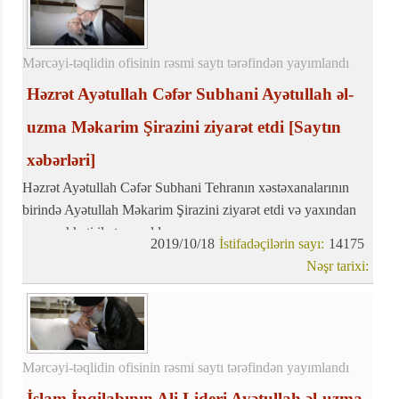
Mərcəyi-təqlidin ofisinin rəsmi saytı tərəfindən yayımlandı
Həzrət Ayətullah Cəfər Subhani Ayətullah əl-
uzma Məkarim Şirazini ziyarət etdi
[Saytın
xəbərləri]
Həzrət Ayətullah Cəfər Subhani Tehranın xəstəxanalarının
birində Ayətullah Məkarim Şirazini ziyarət etdi və yaxından
onun səhhəti ilə tanış oldu.
2019/10/18
İstifadəçilərin sayı:
14175
Nəşr tarixi:
Mərcəyi-təqlidin ofisinin rəsmi saytı tərəfindən yayımlandı
İslam İnqilabının Ali Lideri Ayətullah əl-uzma