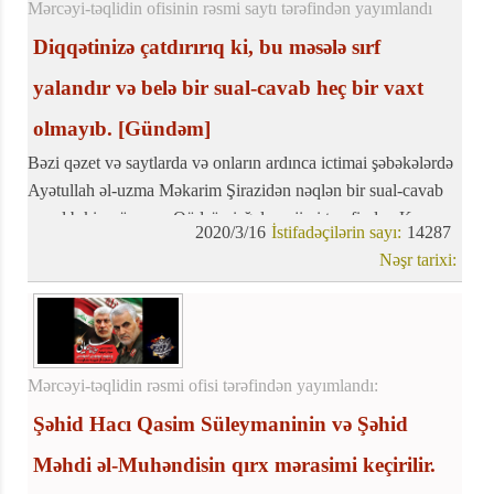
Mərcəyi-təqlidin ofisinin rəsmi saytı tərəfindən yayımlandı
Diqqətinizə çatdırırıq ki, bu məsələ sırf
yalandır və belə bir sual-cavab heç bir vaxt
olmayıb.
[Gündəm]
Bəzi qəzet və saytlarda və onların ardınca ictimai şəbəkələrdə
Ayətullah əl-uzma Məkarim Şirazidən nəqlən bir sual-cavab
yer alıb ki, mövzusu Qüdsün işğalçı rejimi tərəfindən Korona
2020/3/16
İstifadəçilərin sayı:
14287
xəstəliyinin dərmanının kəşfi və istehsalı və dərmanın
Nəşr tarixi:
onlardan alınmasının hökmü barəsindədir.
Mərcəyi-təqlidin rəsmi ofisi tərəfindən yayımlandı:
Şəhid Hacı Qasim Süleymaninin və Şəhid
Məhdi əl-Muhəndisin qırx mərasimi keçirilir.