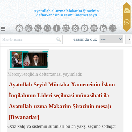
əsasında düz
Mərcəyi-təqlidin dəftərxanası yayımladı:
Ayətullah Seyid Müctəba Xameneinin İslam
İnqilabının Lideri seçilməsi münasibəti ilə
Ayətullah-uzma Məkarim Şirazinin mesajı
[Bəyanatlar]
Əziz xalq və sistemin sütunları bu ən yaxşı seçimə sədaqət