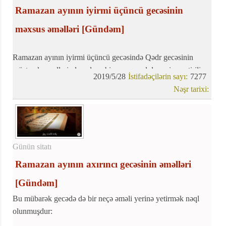
Ramazan ayının iyirmi üçüncü gecəsinin
məxsus əməlləri
[Gündəm]
Ramazan ayının iyirmi üçüncü gecəsində Qədr gecəsinin
müştərək əməllərindən əlavə bir neçə əməl də yerinə yetirilir:
2019/5/28
İstifadəçilərin sayı:
7277
Nəşr tarixi:
Günün sitatı
Ramazan ayının axırıncı gecəsinin əməlləri
[Gündəm]
Bu mübarək gecədə də bir neçə əməli yerinə yetirmək nəql
olunmuşdur: