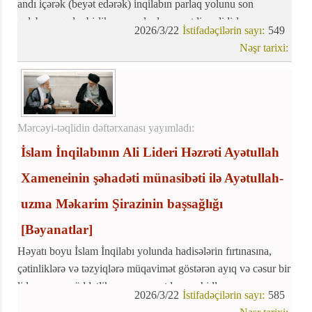
andı içərək (beyət edərək) inqilabın parlaq yolunu son
qələbəyə qədər birlik və əzmlə davam etdirməlidirlər.
2026/3/22
İstifadəçilərin sayı:
549
Nəşr tarixi:
Mərcəyi-təqlidin dəftərxanası yayımladı:
İslam İnqilabının Ali Lideri Həzrəti Ayətullah
Xameneinin şəhadəti münasibəti ilə Ayətullah-
uzma Məkarim Şirazinin başsağlığı
[Bəyanatlar]
Həyatı boyu İslam İnqilabı yolunda hadisələrin fırtınasına,
çətinliklərə və təzyiqlərə müqavimət göstərən ayıq və cəsur bir
lider, uzun müddətlik arzusuna çatdı və şəhidlər sırasına
2026/3/22
İstifadəçilərin sayı:
585
qoşuldu