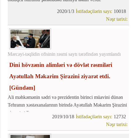
2020/1/3
İstifadəçilərin sayı:
10018
Nəşr tarixi:
Mərcəyi-təqlidin ofisinin rəsmi saytı tərəfindən yayımlandı
Dini hövzənin alimləri və dövlət rəsmiləri
Ayətullah Məkarim Şirazini ziyarət etdi.
[Gündəm]
Ali məhkəmənin sədri və prezidentin birinci müavini dünən
Tehranın xəstəxanalarının birində Ayətullah Məkarim Şirazini
ziyarət etdi.
2019/10/18
İstifadəçilərin sayı:
12732
Nəşr tarixi: