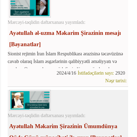
Mərcəyi-təqlidin dəftərxanası yayımladı:
Ayətullah əl-uzma Məkarim Şirazinin mesajı
[Bəyanatlar]
Sionist rejimin İran İslam Respublikası ərazisinə təcavüzünə
cavab olaraq İslam əsgərlərinin qalibiyyətli əməliyyatı və
məzlum Qəzzə xalqının müdafiəsi, dünya müsəlmanlarının
2024/4/16
İstifadəçilərin sayı:
2920
qürur, şərəf və məmnunluq mənbəyinə çevrildi.
Nəşr tarixi:
Mərcəyi-təqlidin dəftərxanası yayımladı:
Ayətullah Məkarim Şirazinin Ümumdünya