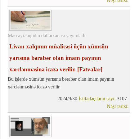
Nəşr tarixi:
Mərcəyi-təqlidin dəftərxanası yayımladı:
Livan xalqının müalicəsi üçün xümsün
yarısına bərabər olan imam payının
xərclənməsinə icazə verilir.
[Fətvalar]
Bu işlərdə xümsün yarısına bərabər olan imam payının
xərclənməsinə icazə verilir.
2024/9/30
İstifadəçilərin sayı:
3107
Nəşr tarixi: