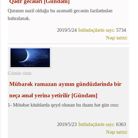
Qədr gecələri
[Gündəm]
Quranın nazil olduğu bu əzəmətli gecənin fəzilətindən
bəhrələnək.
2019/5/24
İstifadəçilərin sayı:
5734
Nəşr tarixi:
Günün sitatı
Mübarək ramazan ayının gündüzlərində bir
neçə əməl yerinə yetirilir
[Gündəm]
1- Mötəbər kitablarda qeyd olunan bu duanı hər gün oxu:
2019/5/23
İstifadəçilərin sayı:
6363
Nəşr tarixi: