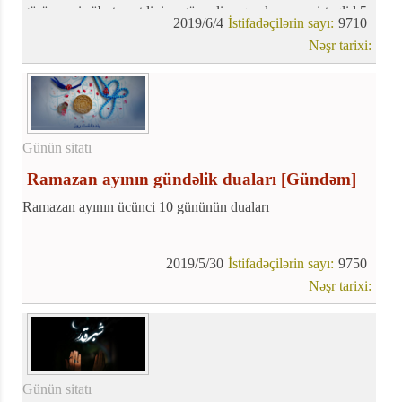
görünməsi sübuta yetdiyinə görə aliməqamlı mərcəyi-təqlid 5
2019/6/4
İstifadəçilərin sayı:
9710
iyun, çərşənbə gününü şəvval ayının biri və Fitr bayramı elan
Nəşr tarixi:
etdi.
Günün sitatı
Ramazan ayının gündəlik duaları
[Gündəm]
Ramazan ayının ücünci 10 gününün duaları
2019/5/30
İstifadəçilərin sayı:
9750
Nəşr tarixi:
Günün sitatı