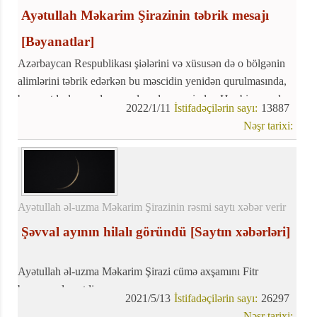
Ayətullah Məkarim Şirazinin təbrik mesajı
[Bəyanatlar]
Azərbaycan Respublikası şiələrini və xüsusən də o bölgənin
alimlərini təbrik edərkən bu məscidin yenidən qurulmasında,
başa çatdırılmasında və açılışında əməyi olan Hər bir məsul
2022/1/11
İstifadəçilərin sayı:
13887
şəxsə təşəkkür etməyi lazım bildik.
Nəşr tarixi:
Ayətullah əl-uzma Məkarim Şirazinin rəsmi saytı xəbər verir
Şəvval ayının hilalı göründü
[Saytın xəbərləri]
Ayətullah əl-uzma Məkarim Şirazi cümə axşamını Fitr
bayramı elan etdi.
2021/5/13
İstifadəçilərin sayı:
26297
Ayətullah Məkarim Şirazi yanında şəvval ayının hilalının
Nəşr tarixi: