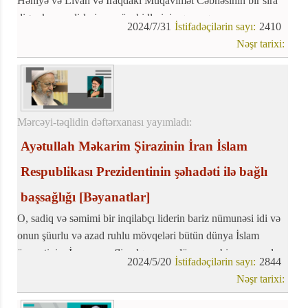
Həniyə və Livan və İraqdakı Müqavimət Cəbhəsinin bir sıra
digər komandirləri və mücahidlərinin qorxaqcasına
2024/7/31
İstifadəçilərin sayı:
2410
öldürülməsi və şəhadət xəbəri təəssüfedici bir xəbər oldu
Nəşr tarixi:
Mərcəyi-təqlidin dəftərxanası yayımladı:
Ayətullah Məkarim Şirazinin İran İslam
Respublikası Prezidentinin şəhadəti ilə bağlı
başsağlığı
[Bəyanatlar]
O, sadiq və səmimi bir inqilabçı liderin bariz nümunəsi idi və
onun şüurlu və azad ruhlu mövqeləri bütün dünya İslam
ümmətinin, İranın şərəfli xalqının və dünyanın bir çox məzlum
2024/5/20
İstifadəçilərin sayı:
2844
insanlarının şərəf və iftixar mənbəyinə çevrildi.
Nəşr tarixi: