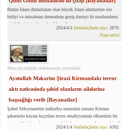
Qüds Günü münasibəti ilə çıxışı
[Bəyanatlar]
Bütün İslam dinlərindən olan böyük İslam alimlərinin söz
birliyi və müsəlman ümmətinin geniş dəstəyi ilə məzlumların
müdafiəsi üçün fəryad qaldırmağı
2024/4/3
İstifadəçilərin sayı:
2870
Nəşr tarixi:
Mərcəyi-təqlidin dəftərxanası yayımladı:
Ayətullah Məkarim Şirazi Kirmandakı terror
aktı nəticəsində şəhid olanların ailələrinə
başsağlığı verib
[Bəyanatlar]
Şəhid Süleymaninin mühafizə mərasimi zamanı Kirman
şəhərində həyata keçirilən terror əməliyyatında ölkəmizin bir
çox əzizlərinin zalımcasına şəhid olması və yaralanması böyük
2024/1/4
İstifadəçilərin sayı:
4392