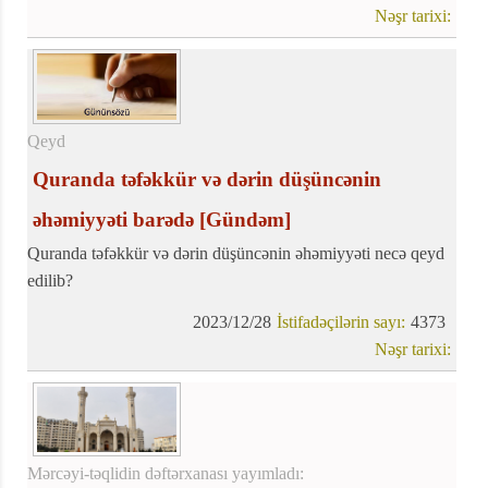
kədər və ağrıya səbəb olub
Nəşr tarixi:
Qeyd
Quranda təfəkkür və dərin düşüncənin
əhəmiyyəti barədə
[Gündəm]
Quranda təfəkkür və dərin düşüncənin əhəmiyyəti necə qeyd
edilib?
2023/12/28
İstifadəçilərin sayı:
4373
Nəşr tarixi:
Mərcəyi-təqlidin dəftərxanası yayımladı: