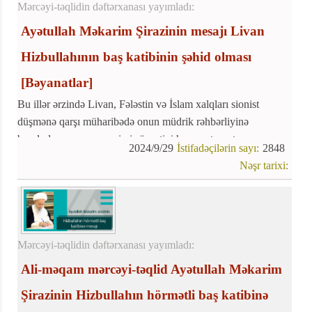
Mərcəyi-təqlidin dəftərxanası yayımladı:
Ayətullah Məkarim Şirazinin mesajı Livan
Hizbullahının baş katibinin şəhid olması
[Bəyanatlar]
Bu illər ərzində Livan, Fələstin və İslam xalqları sionist
düşmənə qarşı müharibədə onun müdrik rəhbərliyinə
borcludur və onun səmimi şücaətini heç vaxt unutmayacaq və
2024/9/29
İstifadəçilərin sayı:
2848
müqavimət bayrağı həmişə uca qalacaq
Nəşr tarixi:
Mərcəyi-təqlidin dəftərxanası yayımladı:
Ali-məqam mərcəyi-təqlid Ayətullah Məkarim
Şirazinin Hizbullahın hörmətli baş katibinə