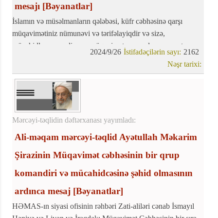
mesajı
[Bəyanatlar]
İslamın və müsəlmanların qələbəsi, küfr cəbhəsinə qarşı
müqavimətiniz nümunəvi və tərifəlayiqdir və sizə,
mücahidlərə və o diyarın müqavimət və məzlum camaatına
2024/9/26
İstifadəçilərin sayı:
2162
verilən vəd ( (وَلَيَنْصُرَنَّ اللهُ مَنْ يَنْصُرُهُ) Allah kömək edənlərə
Nəşr tarixi:
kömək olsun) yerinə yetmişdir
Mərcəyi-təqlidin dəftərxanası yayımladı:
Ali-məqam mərcəyi-təqlid Ayətullah Məkarim
Şirazinin Müqavimət cəbhəsinin bir qrup
komandiri və mücahidcəsinə şəhid olmasının
ardınca mesaj
[Bəyanatlar]
HƏMAS-ın siyasi ofisinin rəhbəri Zati-aliləri cənab İsmayıl