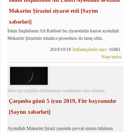
Məkarim Şirazini ziyarət etdi
[Saytın
xəbərləri]
İslam İnqilabının Ali Rəhbəri bu ziyarətində həzrət ayətullah
Məkarim Şirazinin müalicə proseduru ilə tanış oldu.
2019/10/18
İstifadəçilərin sayı:
10481
Nəşr tarixi:
Mərcəyi-təqlidin dəftərxanası tərəfindən elan olundu:
Çərşənbə günü 5 iyun 2019, Fitr bayramıdır
[Saytın xəbərləri]
Ayətullah Məkarim Şirazi yanında şəvval ayının hilalının