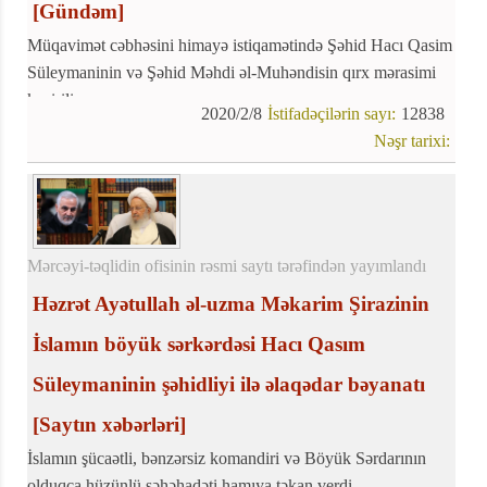
[Gündəm]
Müqavimət cəbhəsini himayə istiqamətində Şəhid Hacı Qasim
Süleymaninin və Şəhid Məhdi əl-Muhəndisin qırx mərasimi
keçirilir.
2020/2/8
İstifadəçilərin sayı:
12838
Nəşr tarixi:
Mərcəyi-təqlidin ofisinin rəsmi saytı tərəfindən yayımlandı
Həzrət Ayətullah əl-uzma Məkarim Şirazinin
İslamın böyük sərkərdəsi Hacı Qasım
Süleymaninin şəhidliyi ilə əlaqədar bəyanatı
[Saytın xəbərləri]
İslamın şücaətli, bənzərsiz komandiri və Böyük Sərdarının
olduqca hüzünlü şəhəhadəti hamıya təkan verdi.