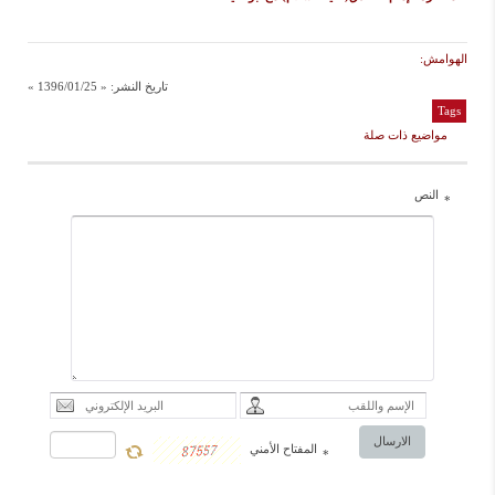
الهوامش:
تاريخ النشر:
« 1396/01/25 »
Tags
مواضيع ذات صلة
النص
*
الارسال
المفتاح الأمني
*