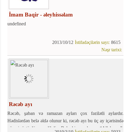
İmam Baqir - əleyhissəlam
undefined
2013/10/12
İstifadəçilərin sayı:
8615
Nəşr tarixi:
Rəcəb ayı
Rəcəb, şaban və ramazan ayları çox fəzilətli aylardır.
Hədislərdən belə əldə olunur ki, rəcəb ayı bu üç ay içərisində
xüsusi üstünlüyə malikdir. Belə ki, rəcəb ayı “Allah ayı”,
2019/3/19
İstifadəçilərin sayı:
5933