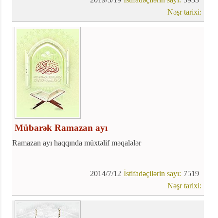
şaban ayı “Peyğəmbər ayı”, ramazan ayı isə “Ümmətin ayı”
Nəşr tarixi:
adlanmışdır. Rəcəb ayı “haram aylar”dan biridir. Bu aylarda
(haram aylarda) cinayətlərin diyəsi daha ağır olur. Rəcəb
ayında – hətta ayın bir gününü - oruc tutmağın böyük
savabları barədə nəql olunmuş saysız hədislərdən aydın olur
ki, bu ay ibadət və özünüislah ayıdır.
Mübarək Ramazan ayı
Ramazan ayı haqqında müxtəlif məqalələr
2014/7/12
İstifadəçilərin sayı:
7519
Nəşr tarixi: