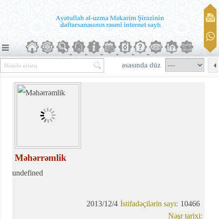
əsasında düz
Məhərrəmlik
undefined
2013/12/4
İstifadəçilərin sayı:
10466
Nəşr tarixi: