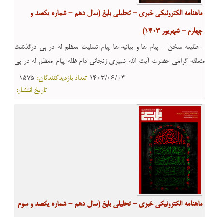
ماهنامه الکترونیکی خبری - تحلیلی بلیغ (سال دهم - شماره یکصد و
چهارم - شهریور 1403)
- طلیعه سخن - پیام ها و بیانیه ها پیام تسلیت معظم له در پی درگذشت
متعلقه گرامی حضرت آیت الله شبیری زنجانی دام ظله پیام معظم له در پی
شهادت جمعی از فرماندهان و مجاهدان جبهۀ مقاومت - مقاله صحّت ورود
1403/06/03
تعداد بازدیدکنندگان:
1575
خاندان اهل ‏بیت امام حسین علیه السلام به کربلا در اوّلین اربعین - معرفی
تاریخ انتشار:
کتاب سیری در کتاب «قاعده صحت و لاحرج» - معارف اسلامی «اربعین»
نماد «عشق بشریّت» به «اهل بیت علیهم السلام» - احکام شرعی احکام
ویژه پیاده روی اربعین
ماهنامه الکترونیکی خبری - تحلیلی بلیغ (سال دهم - شماره یکصد و سوم