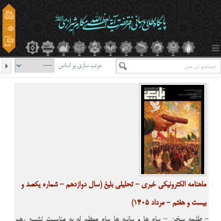
مرتب سازی بر اساس
ماهنامه الکترونیکی خبری - تحلیلی بلیغ (سال دوازدهم - شماره یکصد و
بیست و هفتم - مرداد 1405)
- طلیعه سخن - پیام ها و بیانیه ها پیام معظم له به مناسبت تشییع رهبر