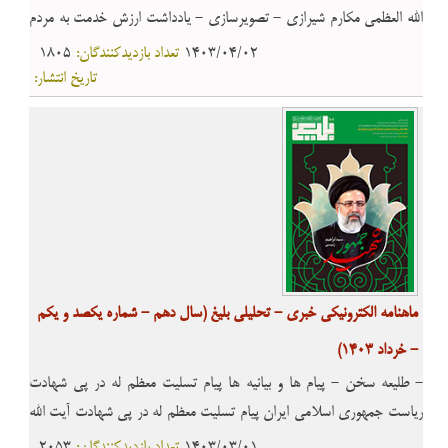
الله العظمی مکارم شیرازی - تصویرسازی - یادداشت ارزش خدمت به مردم
مشورت و حکمرانی اهمیت فریضۀ حج قواعد حفظ نظام اجتماعی - مقاله
1403/04/02
تعداد بازدیدکنندگان:
1805
آیات غدیر؛ آیـه تبلیغ - معرفی کتاب سیری در کتاب « قاعده لاضرر» -
تاریخ انتشار:
معارف اسلامی آثار و پیامدهای «مراء» و «جدال» - احکام شرعی احکام
حج
ماهنامه الکترونیکی خبری - تحلیلی بلیغ (سال دهم - شماره یکصد و یکم
- خرداد 1403)
- طلیعه سخن - پیام ها و بیانیه ها پیام تسلیت معظم له در پی شهادت
ریاست جمهوری اسلامی ایران پیام تسلیت معظم له در پی شهادت آیت الله
آل هاشم رحمت الله علیه پیام تسلیت معظم له در پی رحلت آیت الله شیخ
1403/03/01
تعداد بازدیدکنندگان:
2053