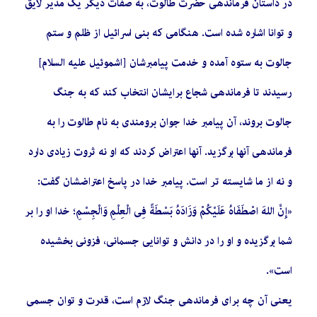
در داستان فرماندهی حضرت طالوت، به صفات دیگر یک مدیر لایق
و توانا اشاره شده است. هنگامی که بنی اسرائیل از ظلم و ستم
جالوت به ستوه آمده و خدمت پیامبرشان [اشموئیل علیه السلام]
رسیدند تا فرماندهی شجاع برایشان انتخاب کند که به جنگ
جالوت بروند، آن پیامبر خدا جوان برومندی به نام طالوت را به
فرماندهی آنها برگزید. آنها اعتراض کردند که او نه ثروت زیادی دارد
و نه از ما شایسته تر است. پیامبر خدا در پاسخ اعتراضشان گفت:
«إِنَّ اللهَ اصْطَفَاهُ عَلَیْکُمْ وَزَادَهُ بَسْطَةً فِی الْعِلْمِ وَالْجِسْمِ؛ خدا او را بر
شما برگزیده و او را در دانش و توانایی جسمانی، فزونی بخشیده
است».
یعنی آن چه برای فرماندهی جنگ لازم است، قدرت و توان جسمی