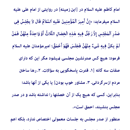
امام کاظم علیه السلام در [این زمینه] در روایتی از امام علی علیه
السلام میفرماید: «إِنَّ أَمِیرَ اَلْمُؤْمِنِینَ عَلَیهِ اَلسَّلاَمُ قَالَ لاَ یجْلِسُ فِی
صَدْرِ اَلْمَجْلِسِ إِلاَّ رَجُلٌ فِیهِ هَذِهِ الْخِصَالِ الثَّلَاثُ أَوْ وَاحِدَةٌ مِنْهُنَّ فَمَنْ
لَمْ یکنَّ فِیهِ شَیءٌ مِنْهُنَّ فَجَلَسَ فَهُوَ أَحْمَقُ؛ امیرمؤمنان علیه السلام
فرمود: هیچ کس صدرنشین مجلسی نمیشود مگر این که دارای
صفات سه گانه [١. قدرت پاسخگویی به سؤالات. ٢. رها ساختن
مردم از سرگردانی. ٣. مشاور خوب بودن] یا یکی از آنها باشد؛
بنابراین، کسی که هیچ یک از آن خصلتها را نداشته باشد و در صدر
مجلس بنشیند، احمق است».
منظور از صدر مجلس به جلسات معمولی اختصاص ندارد، بلکه اعم