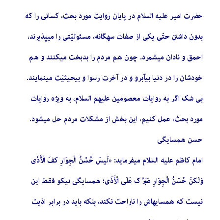
حضرت امیر علیه السلام در پایان روایت مورد بحث، کسانی را که
بدون داشتن حتّی یکی از صفات سهگانه، مسئولیّتی را میپذیرند،
احمق و نادان میشمرد. چون هم مردم را بدبخت میکنند و هم
خودشان را در دنیا بیآبرو و در آخرت رسوا و بیحیثیّت مینمایند.
بی شک اگر به روایات معصومین علیهم السلام، به ویژه روایات
مورد بحث، عمل کنیم، این بخش از مشکلات مردم حل میشود.
حسن همسایگی
امام کاظم علیه السلام میفرماید: «لَیسَ حُسْنُ الْجِوَارِ کفَ الْأَذَی
وَلَکنْ حُسْنُ الْجِوَارِ صَبْرُک عَلَی الْأَذَی؛ همسایگی نیکو فقط این
نیست که همسایهاش را ناراحت نکند، بلکه باید در برابر اذیت