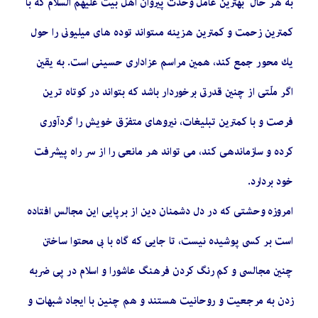
به هر حال بهترين عامل وحدت پيروان اهل بيت عليهم السلام كه با
كمترين زحمت و كمترين هزينه مى‏تواند توده‏ هاى ميليونى را حول
يك محور جمع كند، همين مراسم عزادارى حسينى است. به يقين
اگر ملّتى از چنين قدرتى برخوردار باشد كه بتواند در كوتاه ترين
فرصت و با كمترين تبليغات، نيروهاى متفرّق خويش را گردآورى
كرده و سازماندهى كند، مى‏ تواند هر مانعى را از سر راه پيشرفت
خود بردارد.
امروزه وحشتى كه در دل دشمنان دين از برپايى اين مجالس افتاده
است بر كسى پوشيده نيست، تا جايى كه گاه با بى ‏محتوا ساختن
چنين مجالسى و کم رنگ کردن فرهنگ عاشورا و اسلام در پی ضربه
زدن به مرجعیت و روحانیت هستند و هم چنین با ایجاد شبهات و