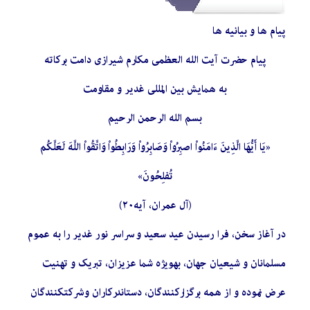
پیام ها و بیانیه ها
پیام حضرت آیت الله العظمی مکارم شیرازی دامت برکاته
به همایش بین المللی غدیر و مقاومت
بسم الله الرحمن الرحیم
«يَا أَيُّهَا الَّذِينَ ءَامَنُواْ اصبِرُواْ وَصَابِرُواْ وَرَابِطُواْ وَاتَّقُواْ اللَّهَ لَعَلَّكُم
تُفلِحُونَ»
(آل عمران، آیه٢٠)
در آغاز سخن، فرا رسیدن عید سعید و سراسر نور غدیر را به عموم
مسلمانان و شیعیان جهان، بهویژه شما عزیزان، تبریک و تهنیت
عرض نموده و از همه برگزارکنندگان، دستاندرکاران و شرکتکنندگان