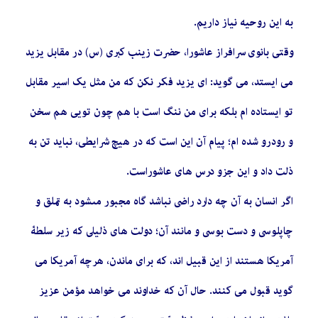
به این روحیه نیاز داریم.
وقتی بانوی سرافراز عاشورا، حضرت زینب کبری (س) در مقابل یزید
می ایستد، می گوید: ای یزید فکر نکن که من مثل یک اسیر مقابل
تو ایستاده ام بلکه برای من ننگ است با هم چون تویی هم سخن
و رودرو شده ام؛ پیام آن این است که در هیچ شرایطی، نباید تن به
ذلت داد و این جزو درس های عاشوراست.
اگر انسان به آن چه دارد راضى نباشد گاه مجبور مىشود به تملق و
چاپلوسى و دست بوسى و مانند آن؛ دولت هاى ذليلى كه زير سلطۀ
آمريكا هستند از اين قبيل اند، كه براى ماندن، هرچه آمريكا مى
گويد قبول مى كنند. حال آن که خداوند مى خواهد مؤمن عزيز