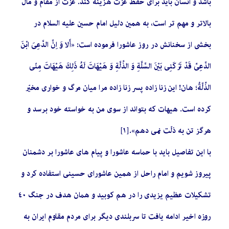
باشد و انسان بايد براى حفظ عزّت هزينه كند. عزّت از مقام و مال
بالاتر و مهم تر است، به همين دليل امام حسين عليه السلام در
بخشى از سخنانش در روز عاشورا فرموده است: «أَلا وَ اِنَّ الدَّعِيَ ابْنَ
الدَّعِيِّ قَدْ تَرَكَنِي بَيْنَ السَّلَّةِ وَ الذِّلَّةِ وَ هَيْهَاتَ لَهُ ذَلِكَ هَيْهَاتَ مِنّي
الذِّلَّةُ؛ هان! اين زنا زاده پسر زنا زاده مرا ميان مرگ و خوارى مخيّر
كرده است. هيهات كه بتواند از سوى من به خواسته خود برسد و
هرگز تن به ذلّت نمى‏ دهم‏».[١]
با این تفاصیل باید با حماسه عاشورا و پیام های عاشورا بر دشمنان
پیروز شویم و امام راحل از همین عاشورای حسینی استفاده کرد و
تشکیلات عظیم یزیدی را در هم کوبید و همان هدف در جنگ ٤٠
روزه اخیر ادامه یافت تا سربلندی دیگر برای مردم مقاوم ایران به