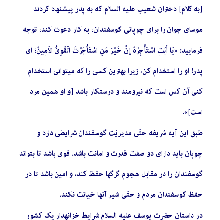
[به کلام] دختران شعیب علیه السلام که به پدر پیشنهاد کردند
موسای جوان را برای چوپانی گوسفندان، به کار دعوت کند، توجّه
فرمایید: «یَا أَبَتِ اسْتَأْجِرْهُ إِنَّ خَیْرَ مَنِ اسْتَأْجَرْتَ الْقَوِیُّ الاَمِینُ؛ ای
پدر! او را استخدام کن، زیرا بهترین کسی را که میتوانی استخدام
کنی آن کس است که نیرومند و درستکار باشد [و او همین مرد
است]».
طبق این آیه شریفه حتّی مدیریّت گوسفندان شرایطی دارد و
چوپان باید دارای دو صفت قدرت و امانت باشد. قوی باشد تا بتواند
گوسفندان را در مقابل هجوم گرگها حفظ کند، و امین باشد تا در
حفظ گوسفندان مردم و حتّی شیر آنها خیانت نکند.
در داستان حضرت یوسف علیه السلام شرایط خزانهدار یک کشور