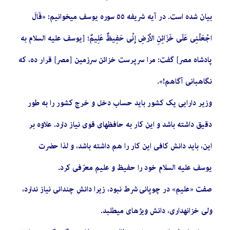
بیان شده است. در آیه شریفه ٥٥ سوره یوسف میخوانیم: «قَالَ
اجْعَلْنِی عَلَی خَزَائِنِ الاْرْضِ إِنِّی حَفِیظٌ عَلِیمٌ؛ [یوسف علیه السلام به
پادشاه مصر] گفت: مرا سرپرست خزائن سرزمین [مصر] قرار ده، که
نگاهبانی آگاهم!».
وزیر دارایی یک کشور باید حساب دخل و خرج کشور را به طور
دقیق داشته باشد و این کار به حافظهای قوی نیاز دارد. علاوه بر
این، باید دانش کافی این کار را هم داشته باشد، و لذا حضرت
یوسف علیه السلام خود را حفیظ و علیم معرّفی کرد.
صفت «علیم» در چوپانی شرط نبود، زیرا دانش چندانی نیاز ندارد،
ولی خزانهداری، دانش ویژهای میطلبد.