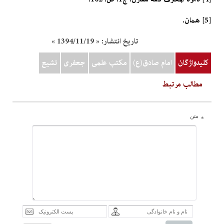
[5] همان.
تاریخ انتشار:
« 1394/11/19 »
کلیدواژگان
امام صادق(ع)
مکتب علمي
جعفري
تشيع
مطالب مرتبط
متن
*