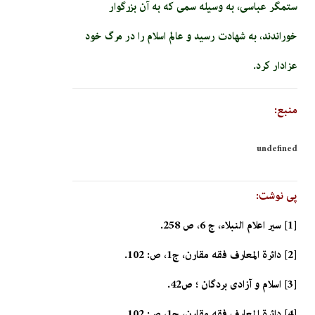
ستمگر عباسی، به وسیله سمی که به آن بزرگوار
خوراندند، به شهادت رسید و عالم اسلام را در مرگ خود
عزادار کرد.
منبع:
undefined
پی نوشت:
[1] سير اعلام النبلاء، ج 6، ص 258.
[2] دائرة المعارف فقه مقارن، ج‏1، ص: 102.
[3] اسلام و آزادى بردگان ؛ ص42.
[4] دائرة المعارف فقه مقارن، ج‏1، ص: 102.