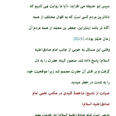
سپس ابو حنيفه مى‏ افزايد: «آيا ما روايت نمى‏ كنيم كه
داناترين مردم كسى است كه به اقوال مختلف از همه
آگاه‏ تر باشد (بنابراين، جعفر بن محمّد از همه مردم آن
زمان عالم‏تر بود)».
[1]
،
[2]
وقتی این مسائل به خوبی از جانب امام صادق(علیه
السلام) پاسخ داده شد، منصور کینه حضرت را به دل
گرفت و بر قتل آن حضرت مصمم شد زیرا موقعیت خود
را به شدت در خطر می­دید.
صیانت از تشیع؛ شاخصۀ کلیدی در مکتب علمی امام
صادق(علیه السلام)
بدیهی است امام صادق(علیه السلام) دو خدمت مهم