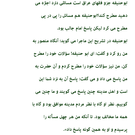
ابوحنیفه جزو فقهای عراق است مسائلی دارد اجازه می
دهید مطرح کند؟ابوحنیفه هم مسائل را پی در پی
مطرح می کرد لیکن پاسخ امام جالب بود.
ابوحنیفه در تشریح این ماجرا می گوید؛ آنگاه منصور به
من رو كرد و گفت: اى ابو حنيفه! سؤالات خود را مطرح
كن. من نيز سؤالات خود را مطرح كردم و آن حضرت به
من پاسخ مى‏ داد و مى‏ گفت: پاسخ آن به نزد شما اين
است و اهل مدينه چنين پاسخ مى‏ گويند و ما چنين مى‏
گوييم. نظر او گاه با نظر مردم مدينه موافق بود و گاه با
همه ما مخالف بود. تا آنكه من هر چهل مسأله را
پرسيدم و او به همين گونه پاسخ داد».