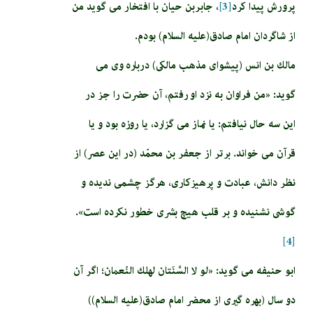
پرورش پيدا كرد
[3]
، جابربن حیان با افتخار می گوید من
از شاگردان امام صادق(علیه السلام) بودم.
مالك بن انس‏ (پيشواى مذهب مالكى) درباره وى مى‏
گويد: «من فراوان به نزد او رفتم، آن حضرت‏ را جز در
اين سه حال نيافتم: يا نماز مى‏ گزارد، يا روزه بود و يا
قرآن مى ‏خواند. برتر از جعفر بن محمّد (در اين عصر) از
نظر دانش، عبادت و پرهيزكارى، هرگز چشمى نديده و
گوشى نشنيده و بر قلب هيچ بشرى خطور نكرده است».
[4]
ابو حنيفه می گوید: «لو لا السَّنَتان لهلك النّعمان‏؛ اگر آن
دو سال (بهره‏ گيرى از محضر امام صادق(علیه السلام))