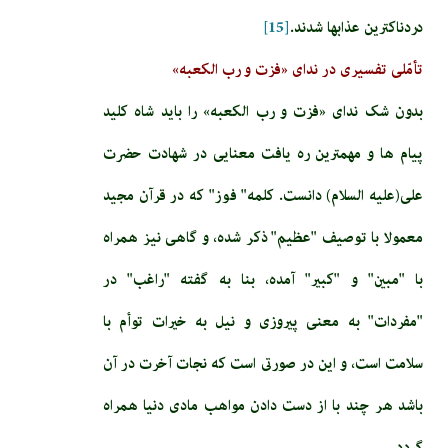
دردناكترين عذاب­ها شدند.
[15]
تأمّلی تفسیری در ندای «فزت و رب الكعبه»
بدون شک ندای «فزت و رب الكعبه» را باید شاه کلید
پیام ها و مهمترین ره یافت معنایی در شهادت حضرت
علی(علیه السلام) دانست. كلمه" فوز" كه در قرآن مجيد
معمولا با توصيف "عظيم" ذكر شده، و گاهى نيز همراه
با "مبين" و "كبير" آمده، بنا به گفته "راغب" در
"مفردات" به معنى پيروزى و نيل به خيرات توأم با
سلامت است، و اين در صورتى است كه نجات آخرت در آن
باشد هر چند با از دست دادن مواهب مادى دنيا همراه
گردد.