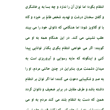
انتقام بگيرد؛ اما توان آن را ندارد و چه بسا به پرخاشگرى
و گفتن سخنان درشت و تهديد شخص ظالم بر خيزد و گاه
با او گلاويز شود؛ اما هنگامى كه ناتوانى خود را مى ‏بيند
عقب‏ نشينى مى ‏كند. در اين هنگام همه به او مى
‏گويند: اگر مى‏ خواهى انتقام بگيرى بگذار توانايى پيدا
كنى و اين‏گونه كه مايه رسوايى و آبروريزى است به
ميدان دشمنت مرو، بنابراين در چنين حالتى مردم، او را
به صبر و شكيبايى دعوت مى‏ كنند؛ اما اگر توان بر انتقام
داشته باشد و طرف مقابل در برابر ضعيف و ناتوان گردد
همين كه دست به انتقام بلند مى‏ كند مردم به او مى‏
گويند: شايسته است عفو كنى كه زكات قدرت عفو است.