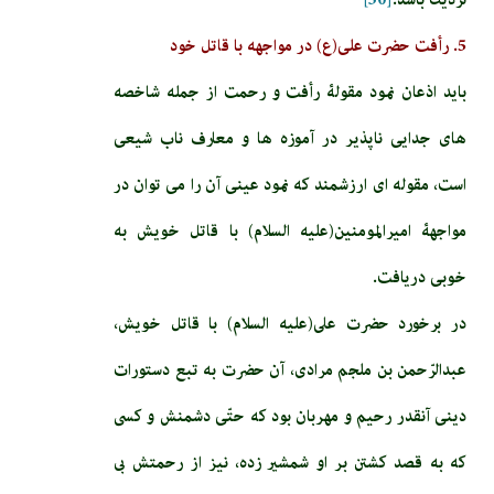
5. رأفت حضرت علی(ع) در مواجهه با قاتل خود
باید اذعان نمود مقولۀ رأفت و رحمت از جمله شاخصه
های جدایی ناپذیر در آموزه ها و معارف ناب شیعی
است، مقوله ای ارزشمند که نمود عینی آن را می توان در
مواجهۀ امیرالمومنین(عليه السلام) با قاتل خویش به
خوبی دریافت.
در برخورد حضرت على(عليه السلام) با قاتل خويش،
عبدالرّحمن بن ملجم‏ مرادى، آن حضرت به تبع دستورات
دينى آنقدر رحيم و مهربان بود كه حتّى دشمنش و كسى
كه به قصد كشتن بر او شمشير زده، نيز از رحمتش بى