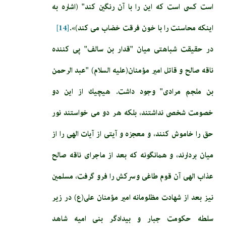
است كسى است كه اين را با آن رنگين كند" (اشاره به
اينكه محاسنت را با خون فرقت خضاب مى‏ كند)».
[14]
در حقيقت شباهتى ميان "قدار بن سالف" پى كننده
ناقه صالح و قاتل امير مؤمنان(علیه السلام) "عبد الرحمن
بن ملجم‏ مرادى" وجود داشت. هيچيك از اين دو
خصومت شخصى نداشتند، بلكه هر دو مى‏ خواستند نور
حق را خاموش كنند، و معجزه و آيتى از آيات الهى را از
ميان بردارند، و همانگونه كه بعد از ماجراى ناقه صالح
عذاب الهى آن قوم طاغى و سركش را فرو گرفت، مسلمين
نيز بعد از شهادت مظلومانه امير مؤمنان على(ع) در زير
سلطه حكومت جبار و بيدادگر بنى اميه شاهد