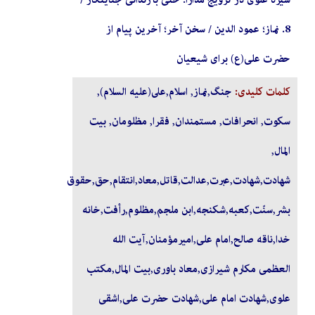
8. نماز؛ عمود الدین / سخن آخر؛ آخرین پیام از
حضرت علی(ع) برای شیعیان
کلمات کلیدی:
جنگ,نماز, اسلام,على‏(عليه السلام),
سكوت, انحرافات, مستمندان, فقرا, مظلومان, بيت
‏المال,
شهادت,شهادت,عبرت,عدالت,قاتل,معاد,انتقام,حق,حقوق
بشر,سنّت,کعبه,شکنجه,ابن ملجم,مظلوم,رأفت,خانه
خدا,ناقه صالح,امام علی,امیرمؤمنان,آیت الله
العظمی مکارم شیرازی,معاد باوری,بيت‏ المال,مکتب
علوی,شهادت امام علی,شهادت حضرت علی,اشقی