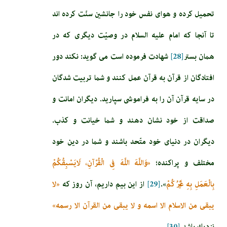
تحميل كرده و هواى نفس خود را جانشين سنّت كرده ‏اند
تا آنجا كه امام عليه السلام در وصيّت ديگرى كه در
همان بستر
[28]
شهادت فرموده است مى‏ گويد: نكند دور
افتادگان از قرآن به قرآن عمل كنند و شما تربيت شدگان
در سايه قرآن آن را به فراموشى سپاريد. ديگران امانت و
صداقت از خود نشان دهند و شما خيانت و كذب.
ديگران در دنياى خود متّحد باشند و شما در دين خود
مختلف و پراكنده؛
«وَاللَّهَ اللَّهَ فِي الْقُرْآنِ، لَايَسْبِقُكُمْ
بِالْعَمَلِ بِهِ غَيْرُكُمْ‏
».
[29]
از اين بيم داريم، آن روز كه
«لا
يبقى من الاسلام الا اسمه و لا يبقى من القرآن الا رسمه‏»
نزديك باشد.
[30]