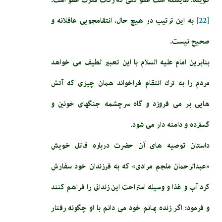
[22]
به اين ترتيب در هيچ حال، انتقام‏جويى عاقلانه و
صحيح نيست.
بنابرین امام عليه السلام با اين تعبير لطيف مى‏ خواهد
مردم را به ترك انتقام فراخواند همان چيزى كه آتش
‏هايى بر مى‏ فروزد و گاه سرچشمه جنگ‏هاى خونين و
گسترده و دامنه‏ دار مى‏ شود.
داستان توصيه‏ هاى آن حضرت درباره قاتل خويش
«عبدالرحمان ملجم‏ مرادى» كه به فرزندان خود سفارش
كرد آب و غذا و وسيله استراحت اين زندانى را فراهم كنند
و فرمود: اگر زنده بمانم خود مى‏ دانم با او چگونه رفتار