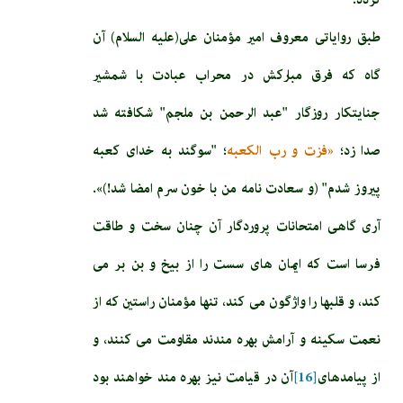
طبق رواياتی معروف امير مؤمنان على(علیه السلام) آن
گاه كه فرق مباركش در محراب عبادت با شمشير
جنايتكار روزگار "عبد الرحمن بن ملجم‏" شكافته شد
صدا زد؛
«فزت و رب الكعبه
؛ "سوگند به خداى كعبه
پيروز شدم" (و سعادت نامه من با خون سرم امضا شد!)».
آرى گاهى امتحانات پروردگار آن چنان سخت و طاقت‏
فرسا است كه ايمان­ هاى سست را از بيخ و بن بر مى‏
كند، و قلبها را واژگون مى‏ كند، تنها مؤمنان راستين كه از
نعمت سكينه و آرامش بهره‏ مندند مقاومت مى‏ كنند، و
از پيامدهاى‏
[16]
آن در قيامت نيز بهره‏ مند خواهند بود