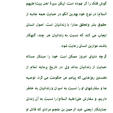
گوش فلک را کر نموده است، لیکن سیرۀ اهل بیت(علیهم
السلام) در نوع خود بهترین الگو در حمایت همه جانبه از
حقوق بشر وتحقق مدارا با زندانیان است. اصول انسانى
ايجاب مى كند كه نسبت به زندانيان هر چند، گنهكار
باشند موازين انسانى رعايت شود.
گرچه دنياى امروز ممكن است خود را مبتكر مساله
حمايت از زندانيان بداند ولى در تاريخ پرمايه اسلام از
نخستين روزهايى كه پيامبر ص حكومت مى‏ كرد، توصيه
‏ها و سفارشهاى او را نسبت به اسيران و زندانيان به خاطر
داريم، و سفارش على(عليه السلام) را نسبت به آن زندانى
جنايتكار (يعنى عبد الرحمن بن ملجم‏ مرادى كه قاتل او