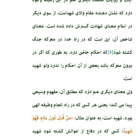
دارد كه نشان دهنده مقام والاى شهداست، از سوى ديگر
در اسلام معناى شهادت گسترش داده شده است. معناى
شاخص آن، اين است كه در راه خدا، در معركه جنگ
كشته شود
[3]
كه احكام خاصّى دارد، به طورى كه اگر در
بيرون معركه باشد بعضى از آن احكام را ندارد ولو شهيد
است.
ولى معناى ديگرى هم دارد كه مطابق آن، مفهوم وسيعى
پيدا مى‏ كند؛ يعنى هر كسى كه در راه انجام وظيفه الهى
بميرد، شهيد است، به عنوان مثال:
«مَنْ قُتِلَ دُونَ مَالِهِ فَهُوَ
شَهِيدٌ
؛ كسى كه در دفاع از اموالش كشته شود شهيد