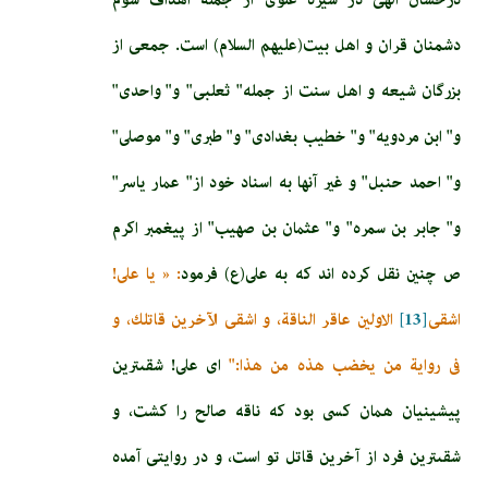
دشمنان قران و اهل بیت(علیهم السلام) است. جمعى از
بزرگان شيعه و اهل سنت از جمله" ثعلبى" و" واحدى"
و" ابن مردويه" و" خطيب بغدادى" و" طبرى" و" موصلى"
و" احمد حنبل" و غير آنها به اسناد خود از" عمار ياسر"
و" جابر بن سمره" و" عثمان بن صهيب" از پيغمبر اكرم
ص چنين نقل كرده ‏اند كه به على(ع) فرمود
: « يا على!
اشقى‏
[13]
الاولين عاقر الناقة، و اشقى الآخرين قاتلك، و
فى رواية من يخضب هذه من هذا:"
اى على! شقى‏ترين
پيشينيان همان كسى بود كه ناقه صالح را كشت، و
شقى‏ترين فرد از آخرين قاتل تو است، و در روايتى آمده