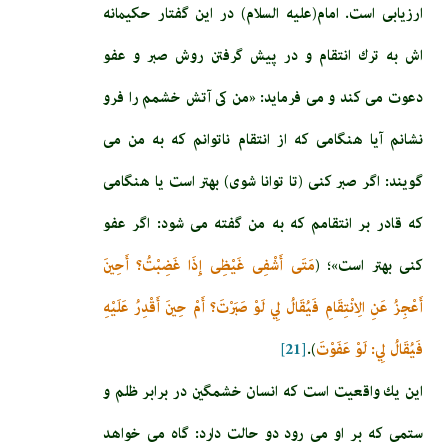
ارزیابی است. امام(عليه السلام) در این گفتار حكيمانه
‏اش به ترك انتقام و در پيش گرفتن روش صبر و عفو
دعوت مى‏ كند و مى‏ فرمايد: «من كى آتش خشمم را فرو
نشانم آيا هنگامى كه از انتقام ناتوانم كه به من مى‏
گويند: اگر صبر كنى (تا توانا شوى) بهتر است يا هنگامى
كه قادر بر انتقامم كه به من گفته مى ‏شود: اگر عفو
كنى بهتر است»؛ (
مَتَى أَشْفِي غَيْظِي إِذَا غَضِبْتُ؟ أَحِينَ
أَعْجِزُ عَنِ الِانْتِقَامِ فَيُقَالُ لِي لَوْ صَبَرْتَ؟ أَمْ حِينَ أَقْدِرُ عَلَيْهِ
فَيُقَالُ لِي: لَوْ عَفَوْتَ
).
[21]
اين يك واقعيت است كه انسان خشمگين در برابر ظلم و
ستمى كه بر او مى‏ رود دو حالت دارد: گاه مى‏ خواهد