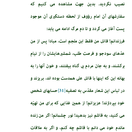
نصيب نگرديد. بدين جهت مشاهده مى‏ كنيم كه
سفارش‏هاى آن امام رؤوف از لحظه دستگيرى آن موجود
پست آغاز مى‏ گردد و تا دم مرگ ادامه مى‏ يابد:
فرزندانم! قاتل من فقط ابن ملجم است، مبادا پس از من
عدّه‏اى سودجو و فرصت طلب، شمشيرهايشان را از نيام
بركشند، و به جان مردم بى گناه بيفتند، و خون آن‏ها را به
بهانه اين كه اينها با قاتل على همدست بوده ‏اند، بريزند و
در لباس اين شعار مقدّس به تصفيه‏
[31]
حسابهاى شخصى
خود بپردازند! عزيزانم! از همين غذايى كه براى من تهيّه
مى‏ كنيد، به قاتلم نيز بدهيد! نور چشمانم! اگر من زنده
ماندم خود مى ‏دانم با قاتلم چه كنم، و اگر به ملاقات