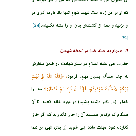
كه او بر من زده است شهيد شوم تنها يك ضربه كارى بر
او بزنيد و بعد از كشتنش بدن او را مثله نكنيد».
[24]
،
[25]
3. اهتمام به خانۀ خدا؛ در لحظۀ شهادت
حضرت‏ على‏ عليه السلام در بستر شهادت‏ در ضمن سفارش
به چند مسأله بسيار مهم، فرمود
: «وَاللَّهَ اللَّهَ فِي بَيْتِ
رَبِّكُمْ لَاتُخَلُّوهُ مَابَقِيتُمْ، فَإِنَّهُ انْ تُرِك لَمْ تُنَاظَرُوا؛
خدا را
خدا را (در نظر داشته باشيد) در مورد خانه كعبه، تا آن
هنگام كه (زنده) هستيد آن را خالى نگذاريد كه اگر خالى
گذارده شود مهلت داده نمى‏ شويد (و بلاى الهى بر شما