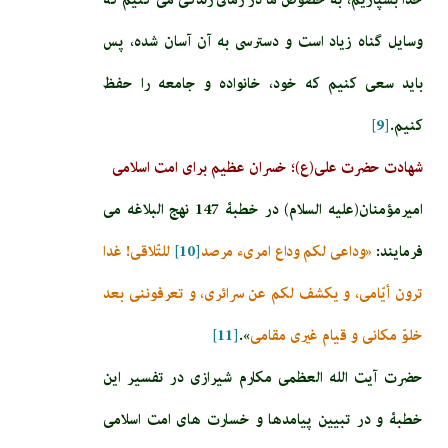
وسايل گناه زياد است و دسترسى به آن آسان شده، پس
بايد سعى كنيم كه خود، خانواده و جامعه را حفظ
كنيم.
[9]
شهادت حضرت علی(ع)؛ خسران عظیم برای امت اسلامی
امیرمؤمنان(علیه السلام) در خطبۀ 147 نهج البلاغه می
فرمایند:
«وداعی لكم وداع امرى‏ء مرصد
[10]
للتّلاقی! غدا
ترون أيّامی، و يكشف لكم عن سرائری، و تعرفوننی بعد
خلوّ مكانی و قيام غيری مقامی
».
[11]
حضرت آیت الله العظمی مکارم شیرازی در تفسیر این
خطبۀ و در تبیین پیامدها و خسارت های امت اسلامی