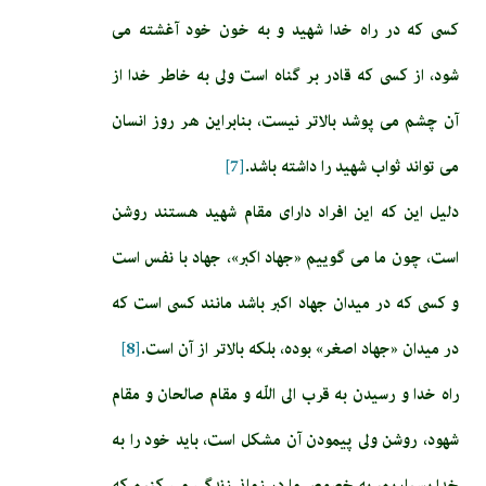
كسى كه در راه خدا شهيد و به خون خود آغشته مى‏
شود، از كسى كه قادر بر گناه است ولى به خاطر خدا از
آن چشم مى ‏پوشد بالاتر نيست، بنابراين هر روز انسان
مى‏ تواند ثواب شهيد را داشته باشد.
[7]
دليل اين كه اين افراد داراى مقام شهيد هستند روشن
است، چون ما مى‏ گوييم «جهاد اكبر»، جهاد با نفس است
و كسى كه در ميدان جهاد اكبر باشد مانند كسى است كه
در ميدان «جهاد اصغر» بوده، بلكه بالاتر از آن است.
[8]
راه خدا و رسيدن به قرب الى اللّه و مقام صالحان و مقام
شهود، روشن ولى پيمودن آن مشكل است، بايد خود را به
خدا بسپاريم، به خصوص ما در زمانى زندگى مى‏ كنيم كه