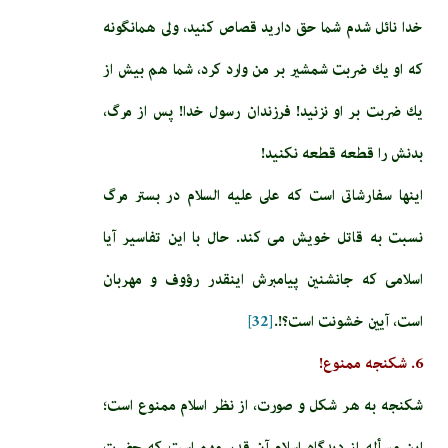
خدا نائل شدم شما حق داريد قصاص كنيد، ولى همانگونه
كه او يك ضربت شمشير بر من وارد كرد، شما هم بيش از
يك ضربت بر او نزنيد! فرزندان رسول خدا! پس از مرگ،
بدنش را قطعه قطعه نكنيد!
اينها سفارشاتى است كه على عليه السلام در بستر مرگ
نسبت به قاتل خويش مى‏ كند. حال با این تفاسیر آيا
اسلامى كه جانشنين پيامبرش اينقدر رؤوف و مهربان
است، آيين خشونت است؟!.
[32]
6. شكنجه ممنوع!
شكنجه به هر شكل و صورت، از نظر اسلام ممنوع است؛
اين مسأله از ديدگاه اسلام آن قدر مهم است كه حضرت