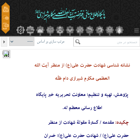
مرتب سازی بر اساس
نشانه شناسی شهادت حضرت علی(ع) از منظر آیت الله
العظمی مکارم شیرازی دام ظلّه
پژوهش، تهیه و تنظیم؛ معاونت تحریریه خبر پایگاه
اطلاع رسانی معظم له.
چکیده:
مقدمه / گسترۀ مقولۀ شهادت از منظر
حضرت علی(ع) / شهادت حضرت علی(ع)؛ خسران