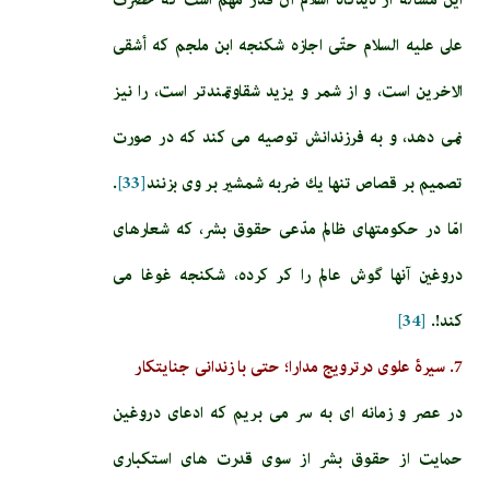
على عليه السلام حتّى اجازه شكنجه ابن ملجم‏ كه أشقى
الاخرين است، و از شمر و يزيد شقاوتمندتر است، را نيز
نمى‏ دهد، و به فرزندانش توصيه مى‏ كند كه در صورت
تصميم بر قصاص تنها يك ضربه شمشير بر وى بزنند
[33]
.
امّا در حكومتهاى ظالم مدّعى حقوق بشر، كه شعارهاى
دروغين آنها گوش عالم را كر كرده، شكنجه غوغا مى‏
كند!.
[34]
7. سیرۀ علوی درترویج مدارا؛ حتی با زندانی جنایتکار
در عصر و زمانه ای به سر می بریم که ادعای دروغین
حمایت از حقوق بشر از سوی قدرت های استکباری