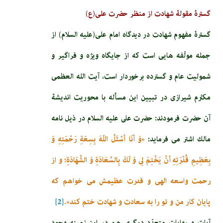
گسترۀ مقولۀ شهادت از منظر حضرت علی(ع)
گسترۀ مفهوم شهادت در دیدگاه امام علی(عليه السلام) از
جمله مولّفه هایی است که از جایگاه ویژه و فراگیر و
شمولیت عام و گسترده برخوردار است، آیت الله العظمی
مکارم شیرازی در تبیین این مسأله با محوریت اندیشۀ
آن حضرت فرمودند: حضرت على عليه السلام در ذيل نامه
مالك اشتر مى‏ فرمايد:
«وَ أنَا أسْئَلُ اللّهَ بِسِعَةِ رَحْمَتِهِ وَ
بِعَظِيمِ قُدْرَتِهِ أنْ يَخْتِمَ لِى وَ لَكَ بِالسَّعَادَةِ وَ الشَّهَادَةِ؛ و از
رحمت واسعه الهى و قدرت عظيمش مى ‏خواهم كه
پايان كار من و تو را به سعادت و شهادت ختم كند».
[2]
آيات و روايات متعدّد ديگرى هم در اين زمينه وجود