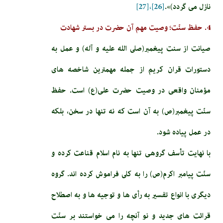
نازل مى‏ گردد)».
[26]،
[27]
4. حفظ سنّت؛ وصیت مهم آن حضرت در بستر شهادت
صیانت از سنت پیغمبر(صلى الله عليه و آله) و عمل به
دستورات قران کریم از جمله مهمترین شاخصه های
مؤمنان واقعی در وصیت حضرت علی(ع) است. حفظ
سنّت پيغمبر(ص) به آن است كه نه تنها در سخن، بلكه
در عمل پياده شود.
با نهايت تأسف گروهى تنها به نام اسلام قناعت كرده و
سنّت پيامبر اكرم(ص) را به كلى فراموش كرده ‏اند. گروه
ديگرى با انواع تفسير به رأى‏ ها و توجيه‏ ها و به اصطلاح
قرائت‏ هاى جديد و نو آنچه را مى‏ خواستند بر سنّت