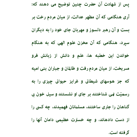
پس از شهادت آن حضرت چنین توضیح می دهند که:
آرى هنگامى كه آن مظهر عدالت، از ميان مردم رخت بر
بست و آن رهبر دلسوز و مهربان جاى خود را به ديگران
سپرد، هنگامى كه آن مخزن علوم الهى كه به هنگام
خواندن اين خطبه ‏ها، علم و دانش از زبانش فرو
مى‏ريخت، از ميان مردم رفت و ظالمان و جباران بنى اميه
كه جز هوس­هاى شيطانى و غرايز حيوانى چيزى را به
رسميّت نمى ‏شناختند بر جاى او نشستند و سيل خون بى‏
گناهان را جارى ساختند، مسلمانان فهميدند، چه كسى را
از دست داده‏اند، و چه خسارت عظيمى دامان آنها را
گرفته است.