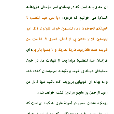
آن حد و پايه است كه در وصاياى امير مؤمنان على(علیه
السلام) مى ‏خوانيم كه فرمود:
«يا بنى عبد المطلب لا
الفينكم تخوضون دماء المسلمين خوضا تقولون قتل امير
المؤمنين، الا لا تقتلن بى الا قاتلى، انظروا اذا انا مت من
ضربته هذه فاضربوه، ضربة بضربة، و لا تمثلوا بالرجل
؛ اى
فرزندان عبد المطلب! مبادا بعد از شهادت من در خون
مسلمانان غوطه ‏ور شويد و بگوئيد اميرمؤمنان كشته شد،
و به بهانه آن خون­هايى بريزيد، آگاه باشيد تنها قاتل من
(عبد الرحمن بن ملجم‏ مرادى) كشته خواهد شد».
رویکرد عدالت محور در آموزۀ علوی به گونه ای است که
آن حضرت می فرماید؛ «هنگامى كه من از اين ضربه ‏اى