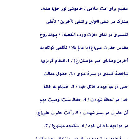
عظیم برای امت اسلامی / خاموشی نور حق؛ هدف
مشترک در اشقى الاولين و اشقى الآخرين / تأمّلی
تفسیری در ندای «فزت و رب الكعبه» / پیوند روح
مقدس حضرت علی(ع) با عالم بالا / نگاهی کوتاه به
آخرین وصایای امیر مؤمنان(ع) / 1. انتقام گریزی؛
شاخصۀ کلیدی در سیرۀ علوی / 2. حصول عدالت
حتی در مواجهه با قاتل خود / 3. اهتمام به خانۀ
خدا؛ در لحظۀ شهادت / 4. حفظ سنّت؛ وصیت مهم
آن حضرت در بستر شهادت / 5. رأفت حضرت علی(ع)
در مواجهه با قاتل خود / 6. شكنجه ممنوع! / 7.
سیرۀ علوی در ترویج مدارا؛ حتی با زندانی جنایتکار /