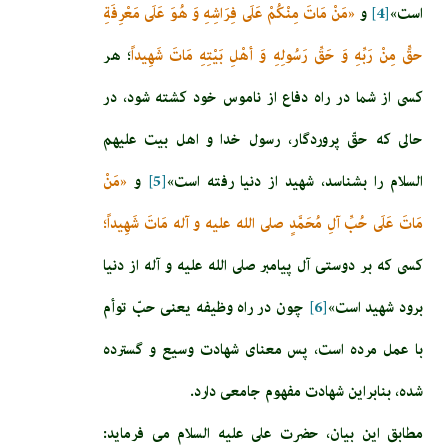
است»
[4]
و
«مَنْ مَاتَ مِنْكُمْ عَلَى فِرَاشِهِ وَ هُوَ عَلَى‏ مَعْرِفَةِ
حقٍّ مِنْ رَبِّهِ وَ حَقِّ رَسُولِهِ وَ أهْلِ بَيْتِهِ مَاتَ شَهِيداً
؛ هر
كسى از شما در راه دفاع از ناموس خود كشته شود، در
حالى كه حقّ پروردگار، رسول خدا و اهل بيت عليهم
السلام را بشناسد، شهيد از دنيا رفته است»
[5]
و
«مَنْ
مَاتَ عَلَى حُبِّ آلِ مُحَمَّدٍ صلى الله عليه و آله مَاتَ شَهِيداً؛
كسى كه بر دوستى آل‏ پيامبر صلى الله عليه و آله از دنيا
برود شهيد است»
[6]
چون در راه وظيفه يعنى حبّ توأم
با عمل مرده است، پس معناى شهادت وسيع و گسترده
شده، بنابراين شهادت مفهوم جامعى دارد.
مطابق اين بيان، حضرت‏ على‏ عليه السلام مى‏ فرمايد: