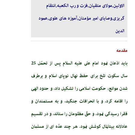
الاولین,مولای متقیان,فزت و رب الكعبه,انتقام
گریزی,وصاياى امير مؤمنان,آموزه های علوی,عمود
الدین
مقدمه
باید اذعان نمود امام‏ على‏ عليه السلام پس از تحمّل 25
سال سكوت تلخ براى حفظ نهال نوپاى اسلام و برطرف
شدن موانع، حكومت اسلامى را تشكيل داد، و حدود الهى
را اقامه کرد، و با انحرافات جنگید، و به مستمندان و
فقرا رسيدگى نمود، و حقّ مظلومان را ‏ستاند، و در تقسيم
عادلانه بيت‏المال کوشش نمود. هر چند عدّه ‏اى از مسلمان‏