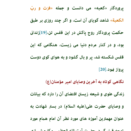
پروردگار «كعبه» مى ‏دانست و جمله
«فزت و ربّ
الكعبة»
شاهد گوياى آن است، و اگر چند روزى بر طبق
حكمت پروردگار روح پاكش در اين قفس تن،
[19]
زندانى
بود، و در كنار مردم دنيا مى ‏زيست، هنگامى كه اين
قفس شكسته شد، پر و بال گشود و به هواى كوى دوست
پرواز نمود
.[20]
نگاهی کوتاه به آخرین وصایای امیر مؤمنان(ع)
زندگی علوی و شیعه زیستن اقتضای آن را دارد که بیانات
و وصایای حضرت علی(علیه السلام) در بستر شهادت به
عنوان مهمترین آموزه های مورد نظر آن امام همام مورد
توجه قرار گیرد. حضرت آیت الله العظمی مکارم شیرازی