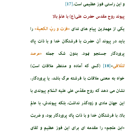
و اين راستى فوز عظيمى است.
[17]
پیوند روح مقدس حضرت علی(ع) با عالم بالا
یکی از مهمترین پیام های ندای
«فزت و ربّ الكعبة»
را
باید در پیوند آن حضرت با فرشتگان خدا و با ذات پاك
پروردگار جستجو نمود. بدون شک جمله
«مرصد
للتّلاقي
»
[18]
(كسى كه آماده و منتظر ملاقات است)
خواه‏ به‏ معنى‏ ملاقات‏ با فرشته‏ مرگ‏ باشد، يا پروردگار،
نشان مى ‏دهد كه روح مقدّس على عليه السّلام پيوندى با
اين جهان مادى و زودگذر نداشت، بلكه پيوندش، با عالم
بالا، با فرشتگان خدا و با ذات پاك پروردگار بود، و ضربت
«ابن ملجم» را مقدمه ‏اى براى اين فوز عظيم و لقاى