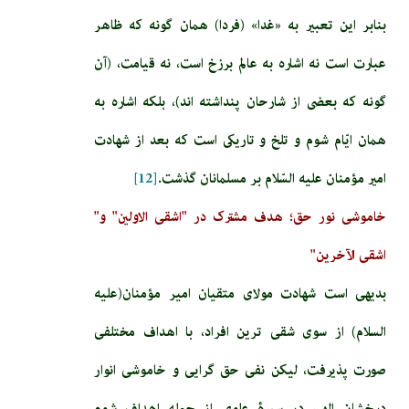
بنابر اين تعبير به «غدا» (فردا) همان گونه كه ظاهر
عبارت است نه اشاره به عالم برزخ است، نه قيامت، (آن
گونه كه بعضى از شارحان پنداشته ‏اند)، بلكه اشاره به
همان ايّام شوم و تلخ و تاريكى است كه بعد از شهادت
امير مؤمنان عليه السّلام بر مسلمانان گذشت.
[12]
خاموشی نور حق؛ هدف مشترک در "اشقى الاولين" و"
اشقى الآخرين"
بدیهی است شهادت مولای متقیان امیر مؤمنان(علیه
السلام) از سوی شقی ترین افراد، با اهداف مختلفی
صورت پذیرفت، لیکن نفی حق گرایی و خاموشی انوار
درخشان الهی در سیرۀ علوی از جمله اهداف شوم