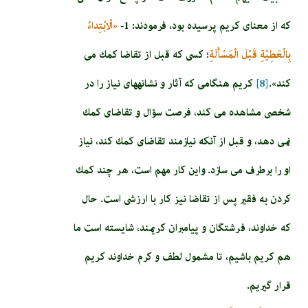
كه از معناى كريم پرسيده بود، فرمودند: 1-
«الْابْتِداءُ
بِالْعَطِيَّةِ قَبْلَ الْمَسْأَلَةِ
؛ كسى كه قبل از تقاضا كمك مى‏
كند».
[8]
كريم هنگامى كه آثار و نشانه‏هاى نياز را در
شخصى مشاهده مى‏ كند، فرصت سؤال و تقاضاى كمك
نمى‏ دهد، و قبل از آنكه نيازمند تقاضاى كمك كند، نياز
او را برطرف مى‏ سازد. واين كار مهم است، هر چند كمك
كردن به فقير پس از تقاضا نيز كار با ارزشى است. حال
كه خداوند، فرشتگان و پيامبران كريمند، شايسته است ما
هم كريم باشيم، تا مشمول لطف و كرم خداوند كريم
قرار گيريم.