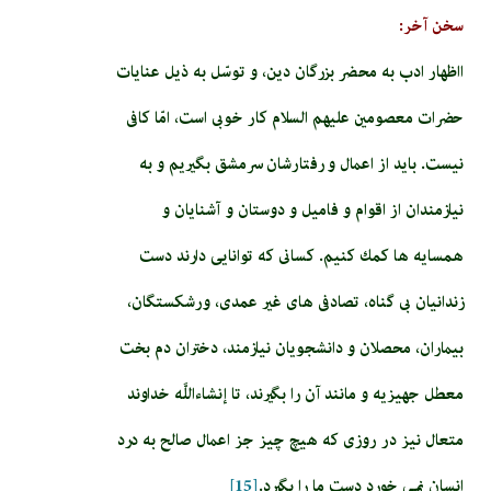
سخن آخر:
ااظهار ادب به محضر بزرگان دين، و توسّل به ذيل عنايات
حضرات معصومين عليهم السلام كار خوبى است، امّا كافى
نيست. بايد از اعمال و رفتارشان سرمشق بگيريم و به
نيازمندان از اقوام و فاميل و دوستان و آشنايان و
همسايه‏ ها كمك كنيم. كسانى كه توانايى دارند دست
زندانيان بى‏ گناه، تصادفى ‏هاى غير عمدى، ورشكستگان،
بيماران، محصلان و دانشجويان نيازمند، دختران دم بخت
معطل جهيزيه و مانند آن را بگيرند، تا إن‏شاءاللَّه خداوند
متعال نيز در روزى كه هيچ چيز جز اعمال صالح به درد
انسان نمى‏ خورد دست ما را بگيرد.
[15]