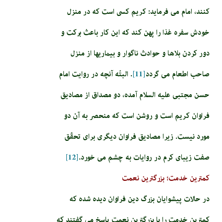
كنند، امام مى‏ فرمايد: كريم كسى است كه در منزل
خودش سفره غذا را پهن كند كه اين كار باعث بركت و
دور كردن بلاها و حوادث ناگوار و بيماريها از منزل
صاحب اطعام مى‏ گردد
[11]
. البتّه آنچه در روايت امام
حسن مجتبى عليه السلام آمده، دو مصداق از مصاديق
فراوان كريم است و روشن است كه منحصر به آن دو
مورد نيست. زيرا مصاديق فراوان ديگرى براى تحقّق
صفت زيباى كرم در روايات به چشم مى‏ خورد.
[12]
کمترین خدمت؛ بزرگترین نعمت
در حالات پيشوايان بزرگ دين فراوان ديده شده كه
كمترين خدمت را با بزرگ‏ترين نعمت پاسخ مى‏ گفتند كه