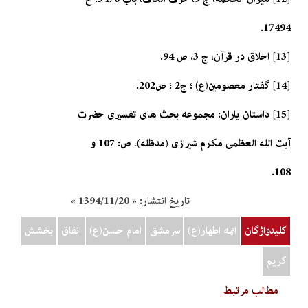
17494.
[13] اخلاق در قرآن، ج 3، ص 94.
[14] گفتار معصومين(ع) ؛ ج‏2 ؛ ص202.
[15] داستان ياران: مجموعه بحث هاى تفسيرى حضرت
آيت الله العظمى مكارم شيرازى (مدظله)، ص: 107 و
108.
تاریخ انتشار:
« 1394/11/20 »
کلیدواژگان
ائمه اطهار(ع)
سرمشق
امام حسن(ع)
انفاق
بخشش
کريم
مطالب مرتبط