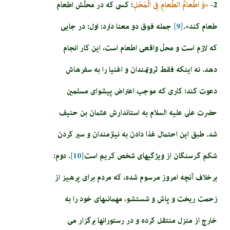
2-
«وَ اطْعامُ الطَّعامِ فِى الْمَحَلِ‏
؛ كسى كه در محلّش اطعام
طعام كند».
[9]
جمله فوق دو معنا دارد: اول: در جايى
كه لازم است و محلّ واقعى اطعام است، اين ‏كار انجام
دهد. نه اينكه فقط ثروتمندان و اغنيا را به سفره‏اش
دعوت كند؛ كارى كه موجب اعتراض پيشواى مسلمين
حضرت على عليه السلام به استاندارش عثمان بن حنيف
شد. طبق اين احتمال غذا دادن به نيازمندان و سير كردن
شكم گرسنگان از ويژگي­هاى شخص كريم است
[10]
. دوم:
برخلاف آنچه امروز مرسوم شده، كه مردم براى پرهيز از
زحمت ريخت و پاش و شستشو، مهمانى‏هاى خود را به
خارج از منزل منتقل كرده و در رستورانها برگزار مى‏