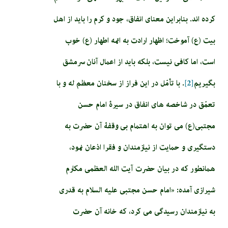
کرده اند. بنابراین معنای انفاق، جود و کرم را باید از اهل
بیت (ع) آموخت؛ اظهار ارادت به ائمه اطهار (ع) خوب
است، اما کافی نیست، بلکه باید از اعمال آنان سرمشق
بگیریم
[2]
. با تأمّل در این فراز از سخنان معظم له و با
تعمّق در شاخصه های انفاق در سیرۀ امام حسن
مجتبی(ع) می توان به اهتمام بی وقفۀ آن حضرت به
دستگیری و حمایت از نیازمندان و فقرا اذعان نمود،
همانطور که در بیان حضرت آیت الله العظمی مکارم
شیرازی آمده: «امام‏ حسن‏ مجتبى عليه السلام به قدرى
به نيازمندان رسيدگى مى ‏كرد، كه خانه آن حضرت