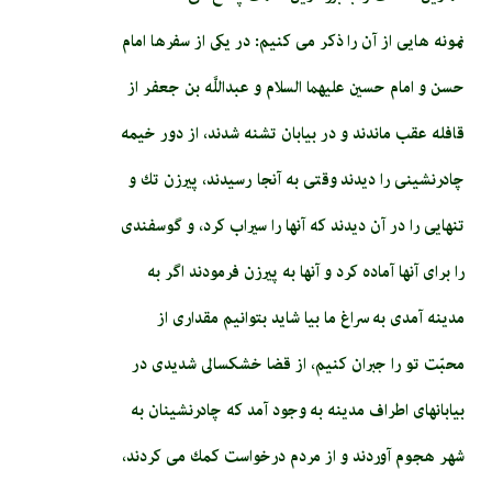
نمونه هايى از آن را ذكر مى‏ كنيم: در يكى از سفرها امام‏
حسن‏ و امام حسين عليهما السلام و عبداللَّه بن جعفر از
قافله عقب ماندند و در بيابان تشنه شدند، از دور خيمه
چادرنشينى را ديدند وقتى به آنجا رسيدند، پيرزن تك و
تنهايى را در آن ديدند كه آنها را سيراب كرد، و گوسفندى
را براى آنها آماده كرد و آنها به پيرزن فرمودند اگر به
مدينه آمدى به سراغ ما بيا شايد بتوانيم مقدارى از
محبّت تو را جبران كنيم، از قضا خشكسالى شديدى در
بيابان‏هاى اطراف مدينه به وجود آمد كه چادرنشينان به
شهر هجوم آوردند و از مردم درخواست كمك مى‏ كردند،