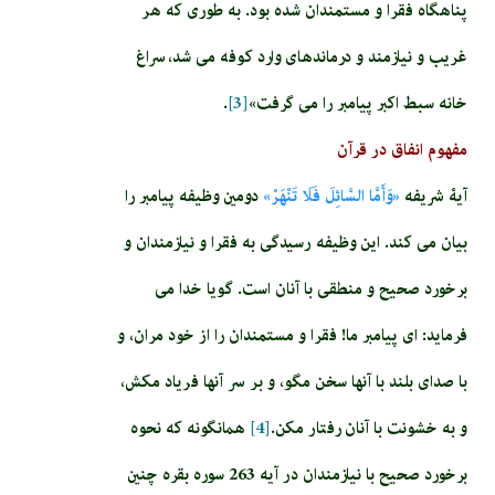
پناهگاه فقرا و مستمندان شده بود. به طورى كه هر
غريب و نيازمند و درمانده‏اى وارد كوفه مى‏ شد، سراغ
خانه سبط اكبر پيامبر را مى ‏گرفت»
[3]
.
مفهوم انفاق در قرآن
آيۀ شريفه‏
«وَأَمَّا السَّائِلَ فَلَا تَنْهَرْ»
دومين وظيفه پيامبر را
بيان مى‏ كند. اين وظيفه رسيدگى به فقرا و نيازمندان و
برخورد صحيح و منطقى با آنان است. گويا خدا مى
‏فرمايد: اى پيامبر ما! فقرا و مستمندان را از خود مران، و
با صداى بلند با آنها سخن مگو، و بر سر آنها فرياد مكش،
و به خشونت با آنان رفتار مكن.
[4]
همان‏گونه كه نحوه
برخورد صحيح با نيازمندان در آيه 263 سوره بقره چنين