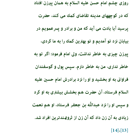
روزى چشم امام‏ حسن‏ عليه السلام به همان پيرزن افتاد
كه در كوچه‏هاى مدينه تقاضاى كمك مى‏ كند، حضرت
پرسيد آيا يادت مى‏ آيد كه من و برادر و پسرعمويم در
بيابان نزد تو آمديم و تو بهترين كمك را به ما كردى،
پيرزن چيزى به خاطر نداشت، ولى امام فرمود: اگر تو به
خاطر ندارى، من به خاطر دارم. سپس پول و گوسفندان
فراوانى به او بخشيد و او را نزد برادرش امام حسين عليه
السلام فرستاد، آن حضرت هم بخشش بيشترى به او كرد
و سپس او را نزد عبداللَّه بن جعفر فرستاد، او هم نعمت
زيادى به آن زن داد كه آن زن از ثروتمندترين افراد شد.
[14]
،
[13]