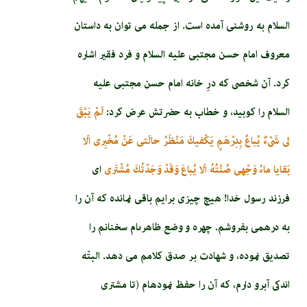
السلام به روشنى آمده است. از جمله مى ‏توان به داستان
معروف امام‏ حسن‏ مجتبى عليه السلام و فرد فقير اشاره
كرد. آن شخصى که درِ خانه امام حسن مجتبى عليه
السلام را كوبيد، و خطاب به حضرتش عرض كرد:
لَمْ يَبْقَ
لى‏ شَىْ‏ءٌ يُباعُ بِدِرْهَمٍ‏ يَكْفيكَ مَنْظَرُ حالَتى‏ عَنْ مُخْبِرى‏ الّا
بَقايا ماءُ وَجْهى‏ صُنْتُهُ‏ الّا يُباعَ وَقَدْ وَجَدْتُكَ مُشْتَرى‏
اى
فرزند رسول خدا! هيچ چيزى برايم باقى نمانده كه آن را
به درهمى بفروشم. چهره و وضع ظاهرى‏ام سخنانم را
تصديق نموده، و شهادت بر صدق كلامم مى ‏دهد. البتّه
اندكى آبرو دارم، كه آن را حفظ نموده‏ام (تا مشترى