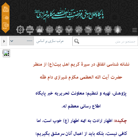
مرتب سازی بر اساس
نشانه شناسی انفاق در سیرۀ کریم اهل بیت(ع) از منظر
حضرت آیت الله العظمی مکارم شیرازی دام ظلّه
پژوهش، تهیه و تنظیم؛ معاونت تحریریه خبر پایگاه
اطلاع رسانی معظم له.
چکیده:
اظهار ارادت به ائمه اطهار (ع) خوب است، اما
کافی نیست، بلکه باید از اعمال آنان سرمشق بگیریم؛