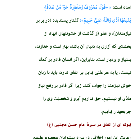
آمده است:
« «قَوْلٌ مَّعْرُوفٌ وَمَغْفِرَةٌ خَيْرٌ مِّنْ صَدَقَةٍ
يَتْبَعُهَا أَذًى وَاللَّهُ غَنِىٌّ حَلِيمٌ»؛
گفتار پسنديده (در برابر
نيازمندان)، و عفو (و گذشت از خشونتهاى آنها)، از
بخششى كه آزارى به دنبال آن باشد، بهتر است و خداوند،
بى‏نياز و بردبار است. بنابراين، اگر انسان قادر بر كمك
نيست، يا به هرعلّتى تمايل بر انفاق ندارد، بايد با زبان
خوش نيازمند را جواب كند. زيرا اگر قادر بر رفع نياز
مادّى او نيستيم، حق نداريم آبرو و شخصيّت وى را
جريحه‏دار نماييم.
نمونه ای از انفاق در سیرۀ امام حسن مجتبی (ع)
رعايت اين امور اخلاقى در سيره پيشوايان معصوم عليهم