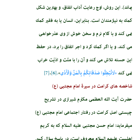
بماند). اين روش، اوج رعايت آداب انفاق، و بهترين شكل
كمك به نيازمندان است. بنابراين، انسان يا به فقير كمك
نمى‏ كند و با كلام نرم و سخن خوش از وى عذرخواهى
مى ‏كند. و يا اگر كمك كرد و اجر انفاق را برد، در حفظ
اين حسنه تلاش مى ‏كند و آن را با منّت و اذيّت خراب
نمى‏ كند
«لَاتُبْطِلُوا صَدَقَاتِكُمْ بِالْمَنِّ وَالْأَذَى
»
.[6]
،
[7]
شاخصه های کرامت در سیرۀ امام مجتبی (ع)
حضرت آیت الله العظمی مکارم شیرازی در تشریح
چیستی اصل کرامت در رفتار اجتماعی امام مجتبی (ع)
می­فرماید: امام‏ حسن‏ مجتبى عليه السلام كه به كريم
اهل‏بيت عليهم السلام معروف است، در پاسخ سؤال كسى