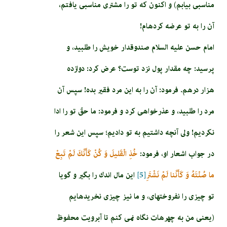
مناسبى بيابم) و اكنون كه تو را مشترى مناسبى يافتم،
آن را به تو عرضه كرده‏ام!
امام حسن عليه السلام صندوق­دار خويش را طلبيد، و
پرسيد: چه مقدار پول نزد توست؟ عرض كرد: دوازده
هزار درهم. فرمود: آن را به اين مرد فقير بده! سپس آن
مرد را طلبيد، و عذرخواهى كرد و فرمود: ما حقّ تو را ادا
نكرديم! ولى آنچه داشتيم به تو داديم؛ سپس اين شعر را
در جواب اشعار او، فرمود:
خُذِ الْقَليلَ وَ كُنْ كَأَنَّكَ لَمْ تَبِعْ‏
ما صُنْتَهُ وَ كَأَنَّنا لَمْ نَشْتَرِ
[5]
اين مال اندك را بگير و گويا
تو چيزى را نفروخته‏اى، و ما نيز چيزى نخريده‏ايم
(يعنى من به چهره‏ات نگاه نمى‏ كنم تا آبرويت محفوظ