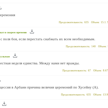
церемония
Продолжительность:
635
Объем:
15.1.
жат в скором времени
с поля боя, если перестать снабжать их всем необходимым.
Продолжительность:
140
Объем:
сульман
естная неделя единства. Между нами нет вражды.
Продолжительность:
67
Объем:
8.6
цессия в Арбаин причина величия церемоний по Хусейну (А).
Продолжительность:
635
Объем:
13.