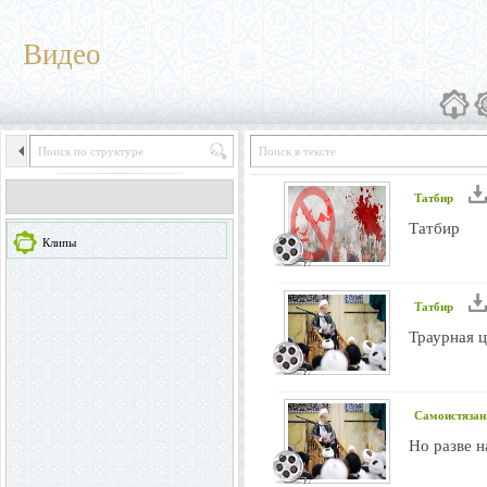
Видео
Татбир
Татбир
Клипы
Татбир
Траурная ц
Самоистязан
Но разве 