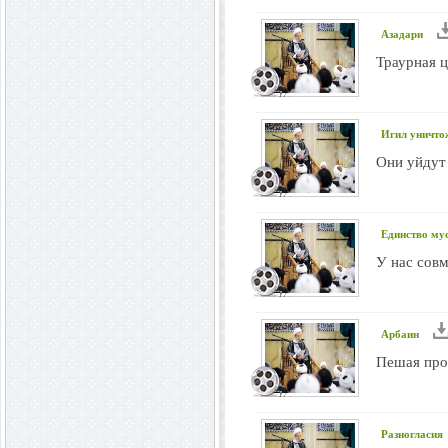
Азадари
Траурная 
Игил уничто
Они уйдут 
Единство му
У нас совм
Арбаин
Пешая про
Разногласия