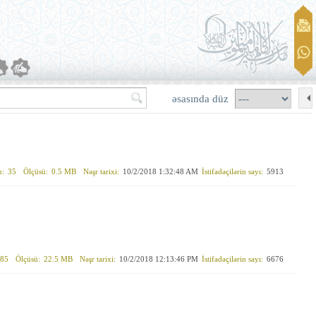
əsasında düz
n:
35
Ölçüsü:
0.5 MB
Nəşr tarixi:
10/2/2018 1:32:48 AM
İstifadəçilərin sayı:
5913
85
Ölçüsü:
22.5 MB
Nəşr tarixi:
10/2/2018 12:13:46 PM
İstifadəçilərin sayı:
6676