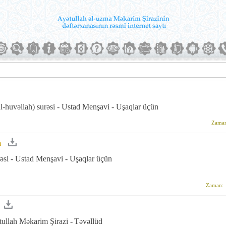
l-huvəllah) surəsi - Ustad Menşavi - Uşaqlar üçün
Zama
i
əsi - Ustad Menşavi - Uşaqlar üçün
Zaman:
ullah Məkarim Şirazi -
Təvəllüd