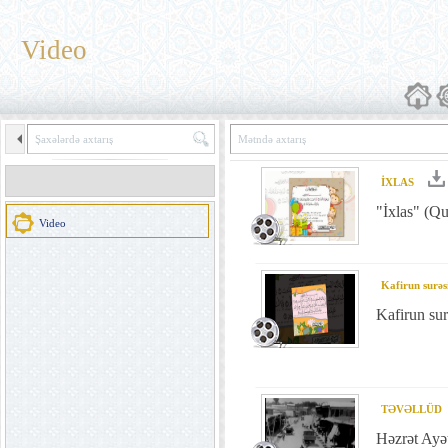
Video
İXLAS
"İxlas" (Qu
Video
Kafirun surəs
Kafirun sur
TƏVƏLLÜD
Həzrət Ayət