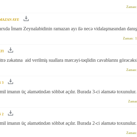
Zaman:
MAZAN AYI!
rxda İmam Zeynalabidinin ramazan ayı ilə necə vidalaşmasından danışı
Zaman:
1
TI
trə zəkatına aid verilmiş suallara mərcəyi-təqlidin cavablarını görəcəks
Zaman:
 3
il imanın üç əlamətindən söhbət açılır. Burada 3-ci əlamətə toxunulur.
Zama
 2
il imanın üç əlamətindən söhbət açılır. Burada 2-ci əlamətə toxunulur.
Zaman: