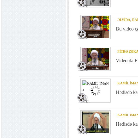
ƏLVİDA, RA
Bu video ça
FİTRƏ ZƏKA
Video da Fi
KAMİL İMAN
Hədisdə kam
KAMİL İMAN
Hədisdə kam