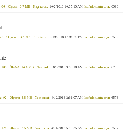
86
Ölçüsü:
6.7 MB
Nəşr tarixi:
10/2/2018 10:35:13 AM
İstifadəçilərin sayı:
6398
lır.
23
Ölçüsü:
13.4 MB
Nəşr tarixi:
6/10/2018 12:05:36 PM
İstifadəçilərin sayı:
7596
iniz
183
Ölçüsü:
14.8 MB
Nəşr tarixi:
6/9/2018 9:35:18 AM
İstifadəçilərin sayı:
6793
n:
92
Ölçüsü:
3.8 MB
Nəşr tarixi:
4/12/2018 2:01:07 AM
İstifadəçilərin sayı:
6578
129
Ölçüsü:
7.5 MB
Nəşr tarixi:
3/31/2018 6:45:25 AM
İstifadəçilərin sayı:
7597